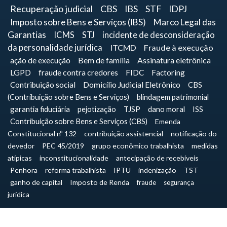
Recuperação judicial
CBS
IBS
STF
IDPJ
Imposto sobre Bens e Serviços (IBS)
Marco Legal das
Garantias
ICMS
STJ
incidente de desconsideração
da personalidade jurídica
ITCMD
Fraude à execução
ação de execução
Bem de família
Assinatura eletrônica
LGPD
fraude contra credores
FIDC
Factoring
Contribuição social
Domicílio Judicial Eletrônico
CBS
(Contribuição sobre Bens e Serviços)
blindagem patrimonial
garantia fiduciária
pejotização
TJSP
dano moral
ISS
Contribuição sobre Bens e Serviços (CBS)
Emenda
Constitucional nº 132
contribuição assistencial
notificação do
devedor
PEC 45/2019
grupo econômico trabalhista
medidas
atípicas
inconstitucionalidade
antecipação de recebíveis
Penhora
reforma trabalhista
IPTU
indenização
TST
ganho de capital
Imposto de Renda
fraude
segurança
jurídica