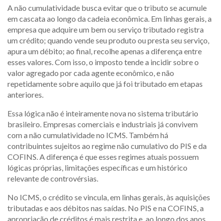
A não cumulatividade busca evitar que o tributo se acumule
em cascata ao longo da cadeia econômica. Em linhas gerais, a
empresa que adquire um bem ou serviço tributado registra
um crédito; quando vende seu produto ou presta seu serviço,
apura um débito; ao final, recolhe apenas a diferença entre
esses valores. Com isso, o imposto tende a incidir sobre o
valor agregado por cada agente econômico, e não
repetidamente sobre aquilo que já foi tributado em etapas
anteriores.
Essa lógica não é inteiramente nova no sistema tributário
brasileiro. Empresas comerciais e industriais já convivem
com a não cumulatividade no ICMS. Também há
contribuintes sujeitos ao regime não cumulativo do PIS e da
COFINS. A diferença é que esses regimes atuais possuem
lógicas próprias, limitações específicas e um histórico
relevante de controvérsias.
No ICMS, o crédito se vincula, em linhas gerais, às aquisições
tributadas e aos débitos nas saídas. No PIS e na COFINS, a
apropriação de créditos é mais restrita e, ao longo dos anos,