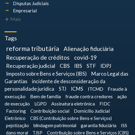
Disputas Judiciais
Empresarial
Mais
Tags
reforma tributária
Alienação fiduciária
Recuperação de créditos
covid-19
Recuperação judicial
CBS
IBS
STF
IDPJ
Imposto sobre Bens e Serviços (IBS)
Marco Legal das
Garantias
incidente de desconsideração da
personalidade jurídica
STJ
ICMS
ITCMD
Fraude à
execução
Bem de família
fraude contra credores
ação
de execução
LGPD
Assinatura eletrônica
FIDC
Factoring
Contribuição social
Domicílio Judicial
Eletrônico
CBS (Contribuição sobre Bens e Serviços)
pejotização
blindagem patrimonial
garantia fiduciária
ISS
dano moral
TJSP
Contribuição sobre Bens e Serviços (CBS)