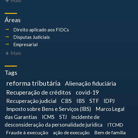
Mais
Áreas
Direito aplicado aos FIDCs
Disputas Judiciais
Empresarial
Mais
Tags
reforma tributária
Alienação fiduciária
Recuperação de créditos
covid-19
Recuperação judicial
CBS
IBS
STF
IDPJ
Imposto sobre Bens e Serviços (IBS)
Marco Legal
das Garantias
ICMS
STJ
incidente de
desconsideração da personalidade jurídica
ITCMD
Fraude à execução
ação de execução
Bem de família