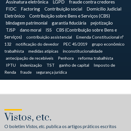
Assinatura eletrônica
LGPD
fraude contra credores
FIDC
Factoring
Contribuição social
Domicílio Judicial
Eletrônico
Contribuição sobre Bens e Serviços (CBS)
blindagem patrimonial
garantia fiduciária
pejotização
TJSP
dano moral
ISS
CBS (Contribuição sobre Bens e
Serviços)
contribuição assistencial
Emenda Constitucional nº
132
notificação do devedor
PEC 45/2019
grupo econômico
trabalhista
medidas atípicas
inconstitucionalidade
antecipação de recebíveis
Penhora
reforma trabalhista
IPTU
indenização
TST
ganho de capital
Imposto de
Renda
fraude
segurança jurídica
Vistos, etc.
O boletim
Vistos, etc.
publica os artigos práticos escritos