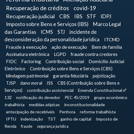
Recuperação de créditos
covid-19
Recuperação judicial
CBS
IBS
STF
IDPJ
Imposto sobre Bens e Serviços (IBS)
Marco Legal
das Garantias
ICMS
STJ
incidente de
desconsideração da personalidade jurídica
ITCMD
Fraude à execução
ação de execução
Bem de família
Assinatura eletrônica
LGPD
fraude contra credores
FIDC
Factoring
Contribuição social
Domicílio Judicial
Eletrônico
Contribuição sobre Bens e Serviços (CBS)
blindagem patrimonial
garantia fiduciária
pejotização
TJSP
dano moral
ISS
CBS (Contribuição sobre Bens e
Serviços)
contribuição assistencial
Emenda Constitucional nº
132
notificação do devedor
PEC 45/2019
grupo econômico
trabalhista
medidas atípicas
inconstitucionalidade
antecipação de recebíveis
Penhora
reforma trabalhista
IPTU
indenização
TST
ganho de capital
Imposto de
Renda
fraude
segurança jurídica