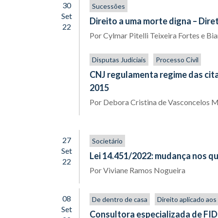
30
Sucessões
Set
Direito a uma morte digna – Dir
22
Por
Cylmar Pitelli Teixeira Fortes
e
Bia
Disputas Judiciais
Processo Civil
CNJ regulamenta regime das cita
2015
Por
Debora Cristina de Vasconcelos 
27
Societário
Set
Lei 14.451/2022: mudança nos qu
22
Por
Viviane Ramos Nogueira
08
De dentro de casa
Direito aplicado ao
Set
Consultora especializada de FID