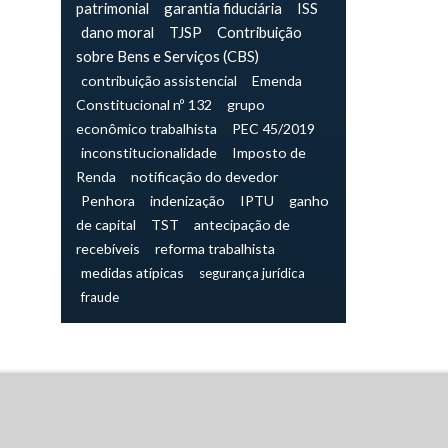
patrimonial
garantia fiduciária
ISS
dano moral
TJSP
Contribuição
sobre Bens e Serviços (CBS)
contribuição assistencial
Emenda
Constitucional nº 132
grupo
econômico trabalhista
PEC 45/2019
inconstitucionalidade
Imposto de
Renda
notificação do devedor
Penhora
indenização
IPTU
ganho
de capital
TST
antecipação de
recebíveis
reforma trabalhista
medidas atípicas
segurança jurídica
fraude