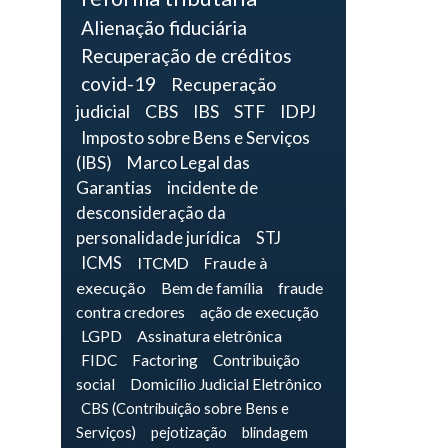
Alienação fiduciária
Recuperação de créditos
covid-19
Recuperação
judicial
CBS
IBS
STF
IDPJ
Imposto sobre Bens e Serviços
(IBS)
Marco Legal das
Garantias
incidente de
desconsideração da
personalidade jurídica
STJ
ICMS
ITCMD
Fraude à
execução
Bem de família
fraude
contra credores
ação de execução
LGPD
Assinatura eletrônica
FIDC
Factoring
Contribuição
social
Domicílio Judicial Eletrônico
CBS (Contribuição sobre Bens e
Serviços)
pejotização
blindagem