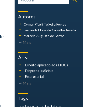
Autores
Cylmar Pitelli
Teixeira Fortes
Fernanda Elissa
de Carvalho Awada
Marcelo Augusto
de Barros
de
Mais
Áreas
Direito aplicado aos FIDCs
Disputas Judiciais
Empresarial
Mais
Tags
a
reforma tributária