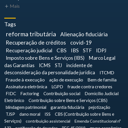
Mais
Tags
reforma tributária
Alienação fiduciária
Recuperação de créditos
covid-19
Recuperação judicial
CBS
IBS
STF
IDPJ
Imposto sobre Bens e Serviços (IBS)
Marco Legal
das Garantias
ICMS
STJ
incidente de
desconsideração da personalidade jurídica
ITCMD
Fraude à execução
ação de execução
Bem de família
Assinatura eletrônica
LGPD
fraude contra credores
FIDC
Factoring
Contribuição social
Domicílio Judicial
Eletrônico
Contribuição sobre Bens e Serviços (CBS)
blindagem patrimonial
garantia fiduciária
pejotização
TJSP
dano moral
ISS
CBS (Contribuição sobre Bens e
Serviços)
contribuição assistencial
Emenda Constitucional nº
132
notificação do devedor
PEC 45/2019
grupo econômico