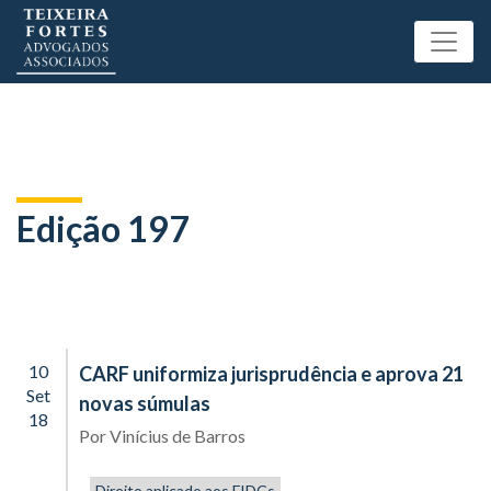
Edição 197
10
CARF uniformiza jurisprudência e aprova 21
Set
novas súmulas
18
Por
Vinícius de Barros
Direito aplicado aos FIDCs