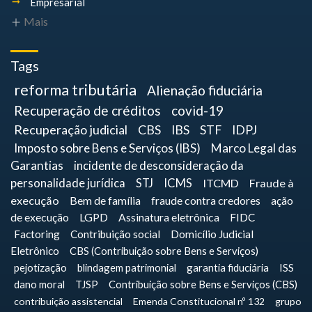
Empresarial
Mais
Tags
reforma tributária
Alienação fiduciária
Recuperação de créditos
covid-19
Recuperação judicial
CBS
IBS
STF
IDPJ
Imposto sobre Bens e Serviços (IBS)
Marco Legal das
Garantias
incidente de desconsideração da
personalidade jurídica
STJ
ICMS
ITCMD
Fraude à
execução
Bem de família
fraude contra credores
ação
de execução
LGPD
Assinatura eletrônica
FIDC
Factoring
Contribuição social
Domicílio Judicial
Eletrônico
CBS (Contribuição sobre Bens e Serviços)
pejotização
blindagem patrimonial
garantia fiduciária
ISS
dano moral
TJSP
Contribuição sobre Bens e Serviços (CBS)
contribuição assistencial
Emenda Constitucional nº 132
grupo