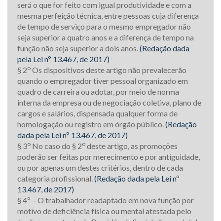
será o que for feito com igual produtividade e com a
mesma perfeição técnica, entre pessoas cuja diferença
de tempo de serviço para o mesmo empregador não
seja superior a quatro anos e a diferença de tempo na
função não seja superior a dois anos.
(Redação dada
pela Lei nº 13.467, de 2017)
o
§ 2
Os dispositivos deste artigo não prevalecerão
quando o empregador tiver pessoal organizado em
quadro de carreira ou adotar, por meio de norma
interna da empresa ou de negociação coletiva, plano de
cargos e salários, dispensada qualquer forma de
homologação ou registro em órgão público.
(Redação
dada pela Lei nº 13.467, de 2017)
o
o
§ 3
No caso do § 2
deste artigo, as promoções
poderão ser feitas por merecimento e por antiguidade,
ou por apenas um destes critérios, dentro de cada
categoria profissional.
(Redação dada pela Lei nº
13.467, de 2017)
§ 4º – O trabalhador readaptado em nova função por
motivo de deficiência física ou mental atestada pelo