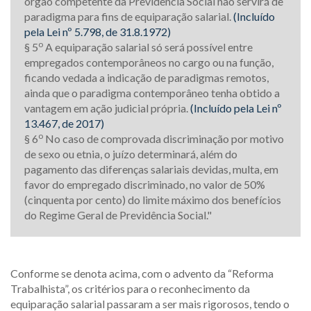
órgão competente da Previdência Social não servirá de
paradigma para fins de equiparação salarial.
(Incluído
pela Lei nº 5.798, de 31.8.1972)
o
§ 5
A equiparação salarial só será possível entre
empregados contemporâneos no cargo ou na função,
ficando vedada a indicação de paradigmas remotos,
ainda que o paradigma contemporâneo tenha obtido a
vantagem em ação judicial própria.
(Incluído pela Lei nº
13.467, de 2017)
o
§ 6
No caso de comprovada discriminação por motivo
de sexo ou etnia, o juízo determinará, além do
pagamento das diferenças salariais devidas, multa, em
favor do empregado discriminado, no valor de 50%
(cinquenta por cento) do limite máximo dos benefícios
do Regime Geral de Previdência Social."
Conforme se denota acima, com o advento da “Reforma
Trabalhista”, os critérios para o reconhecimento da
equiparação salarial passaram a ser mais rigorosos, tendo o