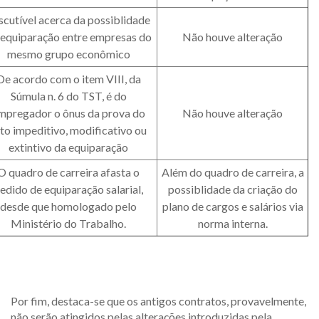
scutível acerca da possiblidade
 equiparação entre empresas do
Não houve alteração
mesmo grupo econômico
De acordo com o item VIII, da
Súmula n. 6 do TST, é do
mpregador o ônus da prova do
Não houve alteração
to impeditivo, modificativo ou
extintivo da equiparação
O quadro de carreira afasta o
Além do quadro de carreira, a
edido de equiparação salarial,
possiblidade da criação do
desde que homologado pelo
plano de cargos e salários via
Ministério do Trabalho.
norma interna.
Por fim, destaca-se que os antigos contratos, provavelmente,
não serão atingidos pelas alterações introduzidas pela