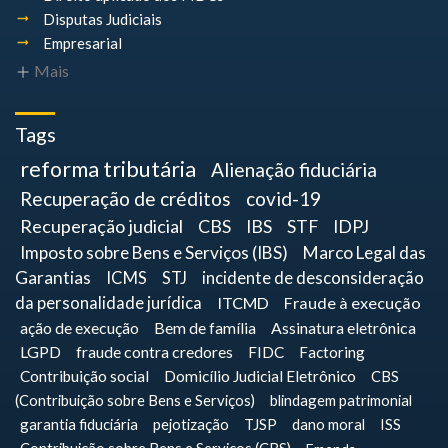
Disputas Judiciais
Empresarial
Mais
Tags
reforma tributária
Alienação fiduciária
Recuperação de créditos
covid-19
Recuperação judicial
CBS
IBS
STF
IDPJ
Imposto sobre Bens e Serviços (IBS)
Marco Legal das
Garantias
ICMS
STJ
incidente de desconsideração
da personalidade jurídica
ITCMD
Fraude à execução
ação de execução
Bem de família
Assinatura eletrônica
LGPD
fraude contra credores
FIDC
Factoring
Contribuição social
Domicílio Judicial Eletrônico
CBS
(Contribuição sobre Bens e Serviços)
blindagem patrimonial
garantia fiduciária
pejotização
TJSP
dano moral
ISS