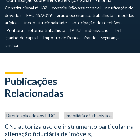
Contribuição sobre Bens e Serviços (CBS)
Emenda
Constitucional nº 132
contribuição assistencial
notificação do
devedor
PEC 45/2019
grupo econômico trabalhista
medidas
atípicas
inconstitucionalidade
antecipação de recebíveis
Penhora
reforma trabalhista
IPTU
indenização
TST
ganho de capital
Imposto de Renda
fraude
segurança
jurídica
Publicações
Relacionadas
Direito aplicado aos FIDCs
Imobiliária e Urbanística
CNJ autoriza uso de instrumento particular na
alienação fiduciária de imóveis,