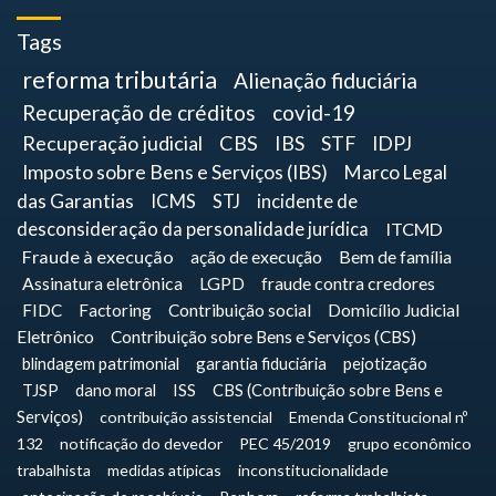
Tags
reforma tributária
Alienação fiduciária
Recuperação de créditos
covid-19
Recuperação judicial
CBS
IBS
STF
IDPJ
Imposto sobre Bens e Serviços (IBS)
Marco Legal
das Garantias
ICMS
STJ
incidente de
desconsideração da personalidade jurídica
ITCMD
Fraude à execução
ação de execução
Bem de família
Assinatura eletrônica
LGPD
fraude contra credores
FIDC
Factoring
Contribuição social
Domicílio Judicial
Eletrônico
Contribuição sobre Bens e Serviços (CBS)
blindagem patrimonial
garantia fiduciária
pejotização
TJSP
dano moral
ISS
CBS (Contribuição sobre Bens e
Serviços)
contribuição assistencial
Emenda Constitucional nº
132
notificação do devedor
PEC 45/2019
grupo econômico
trabalhista
medidas atípicas
inconstitucionalidade