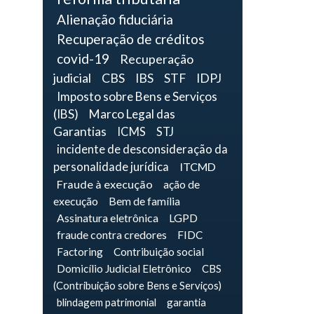
Alienação fiduciária
Recuperação de créditos
covid-19
Recuperação
judicial
CBS
IBS
STF
IDPJ
Imposto sobre Bens e Serviços
(IBS)
Marco Legal das
Garantias
ICMS
STJ
incidente de desconsideração da
personalidade jurídica
ITCMD
Fraude à execução
ação de
execução
Bem de família
Assinatura eletrônica
LGPD
fraude contra credores
FIDC
Factoring
Contribuição social
Domicílio Judicial Eletrônico
CBS
(Contribuição sobre Bens e Serviços)
blindagem patrimonial
garantia