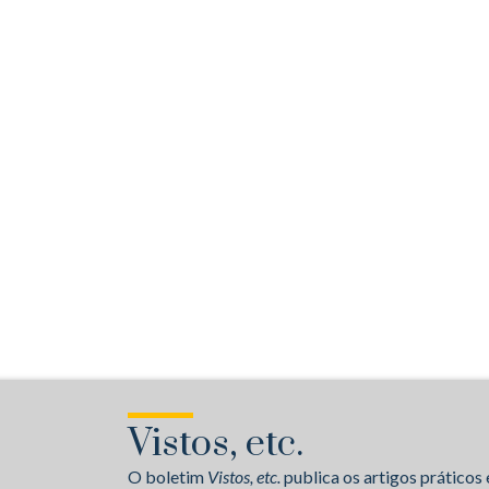
Vistos, etc.
O boletim
Vistos, etc.
publica os artigos práticos 