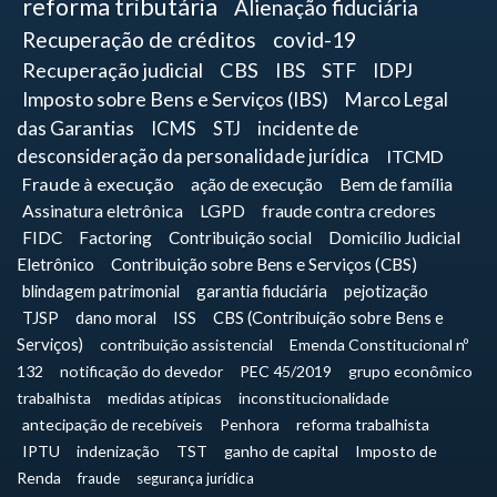
reforma tributária
Alienação fiduciária
Recuperação de créditos
covid-19
Recuperação judicial
CBS
IBS
STF
IDPJ
Imposto sobre Bens e Serviços (IBS)
Marco Legal
das Garantias
ICMS
STJ
incidente de
desconsideração da personalidade jurídica
ITCMD
Fraude à execução
ação de execução
Bem de família
Assinatura eletrônica
LGPD
fraude contra credores
FIDC
Factoring
Contribuição social
Domicílio Judicial
Eletrônico
Contribuição sobre Bens e Serviços (CBS)
blindagem patrimonial
garantia fiduciária
pejotização
TJSP
dano moral
ISS
CBS (Contribuição sobre Bens e
Serviços)
contribuição assistencial
Emenda Constitucional nº
132
notificação do devedor
PEC 45/2019
grupo econômico
trabalhista
medidas atípicas
inconstitucionalidade
antecipação de recebíveis
Penhora
reforma trabalhista
IPTU
indenização
TST
ganho de capital
Imposto de
Renda
fraude
segurança jurídica