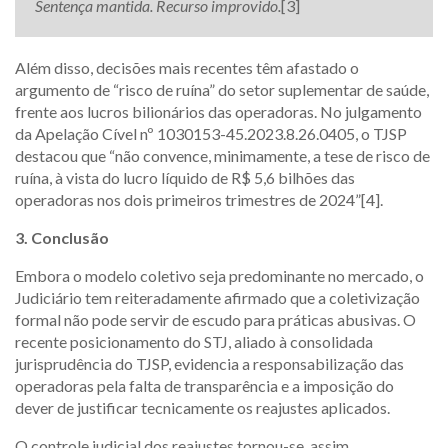
Sentença mantida. Recurso improvido.
[3]
Além disso, decisões mais recentes têm afastado o
argumento de “risco de ruína” do setor suplementar de saúde,
frente aos lucros bilionários das operadoras. No julgamento
da Apelação Cível nº 1030153-45.2023.8.26.0405, o TJSP
destacou que “não convence, minimamente, a tese de risco de
ruína, à vista do lucro líquido de R$ 5,6 bilhões das
operadoras nos dois primeiros trimestres de 2024”[4].
3. Conclusão
Embora o modelo coletivo seja predominante no mercado, o
Judiciário tem reiteradamente afirmado que a coletivização
formal não pode servir de escudo para práticas abusivas. O
recente posicionamento do STJ, aliado à consolidada
jurisprudência do TJSP, evidencia a responsabilização das
operadoras pela falta de transparência e a imposição do
dever de justificar tecnicamente os reajustes aplicados.
O controle judicial dos reajustes tornou-se, assim,