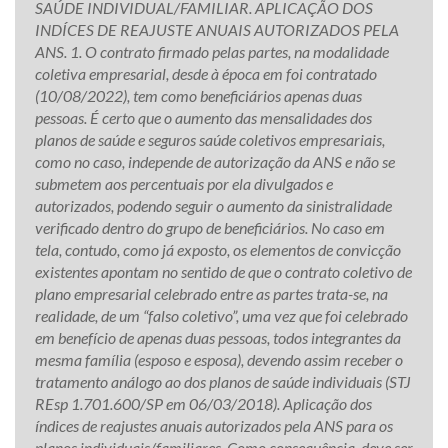
SAÚDE INDIVIDUAL/FAMILIAR. APLICAÇÃO DOS
INDÍCES DE REAJUSTE ANUAIS AUTORIZADOS PELA
ANS. 1. O contrato firmado pelas partes, na modalidade
coletiva empresarial, desde à época em foi contratado
(10/08/2022), tem como beneficiários apenas duas
pessoas. É certo que o aumento das mensalidades dos
planos de saúde e seguros saúde coletivos empresariais,
como no caso, independe de autorização da ANS e não se
submetem aos percentuais por ela divulgados e
autorizados, podendo seguir o aumento da sinistralidade
verificado dentro do grupo de beneficiários. No caso em
tela, contudo, como já exposto, os elementos de convicção
existentes apontam no sentido de que o contrato coletivo de
plano empresarial celebrado entre as partes trata-se, na
realidade, de um “falso coletivo”, uma vez que foi celebrado
em benefício de apenas duas pessoas, todos integrantes da
mesma família (esposo e esposa), devendo assim receber o
tratamento análogo ao dos planos de saúde individuais (STJ
REsp 1.701.600/SP em 06/03/2018). Aplicação dos
índices de reajustes anuais autorizados pela ANS para os
planos individuais/familiares. Como consequência, deve ser