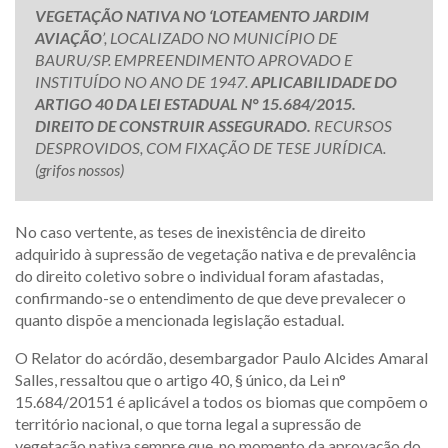
VEGETAÇÃO NATIVA NO ‘LOTEAMENTO JARDIM
AVIAÇÃO
’, LOCALIZADO NO MUNICÍPIO DE
BAURU/SP. EMPREENDIMENTO APROVADO E
INSTITUÍDO NO ANO DE 1947.
APLICABILIDADE DO
ARTIGO 40 DA LEI ESTADUAL N° 15.684/2015.
DIREITO DE CONSTRUIR ASSEGURADO.
RECURSOS
DESPROVIDOS, COM FIXAÇÃO DE TESE JURÍDICA.
(grifos nossos)
No caso vertente, as teses de inexistência de direito
adquirido à supressão de vegetação nativa e de prevalência
do direito coletivo sobre o individual foram afastadas,
confirmando-se o entendimento de que deve prevalecer o
quanto dispõe a mencionada legislação estadual.
O Relator do acórdão, desembargador Paulo Alcides Amaral
Salles, ressaltou que o artigo 40, § único, da Lei n°
15.684/20151 é aplicável a todos os biomas que compõem o
território nacional, o que torna legal a supressão de
vegetação nativa sempre que, no momento da aprovação do