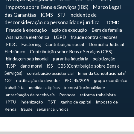
Imposto sobre Bens e Serviços (IBS)
Marco Legal
das Garantias
ICMS
STJ
incidente de
desconsideração da personalidade jurídica
ITCMD
Fraude à execução
ação de execução
Bem de família
Assinatura eletrônica
LGPD
fraude contra credores
FIDC
Factoring
Contribuição social
Domicílio Judicial
Eletrônico
Contribuição sobre Bens e Serviços (CBS)
blindagem patrimonial
garantia fiduciária
pejotização
TJSP
dano moral
ISS
CBS (Contribuição sobre Bens e
Serviços)
contribuição assistencial
Emenda Constitucional nº
132
notificação do devedor
PEC 45/2019
grupo econômico
trabalhista
medidas atípicas
inconstitucionalidade
antecipação de recebíveis
Penhora
reforma trabalhista
IPTU
indenização
TST
ganho de capital
Imposto de
Renda
fraude
segurança jurídica