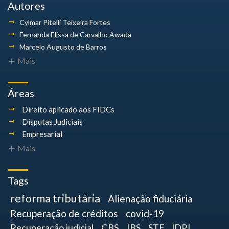
Autores
Cylmar Pitelli
Teixeira Fortes
Fernanda Elissa
de Carvalho Awada
Marcelo Augusto
de Barros
Mais
Áreas
Direito aplicado aos FIDCs
Disputas Judiciais
Empresarial
Mais
Tags
reforma tributária
Alienação fiduciária
Recuperação de créditos
covid-19
Recuperação judicial
CBS
IBS
STF
IDPJ