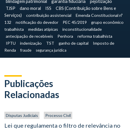
blindagem patrimonial
garantia fiduciária
pejotização
TJSP
dano moral
ISS
CBS (Contribuição sobre Bens e
Serviços)
contribuição assistencial
Emenda Constitucional nº
132
notificação do devedor
PEC 45/2019
grupo econômico
trabalhista
medidas atípicas
inconstitucionalidade
antecipação de recebíveis
Penhora
reforma trabalhista
IPTU
indenização
TST
ganho de capital
Imposto de
Renda
fraude
segurança jurídica
Publicações
Relacionadas
Disputas Judiciais
Processo Civil
Lei que regulamenta o filtro de relevância no