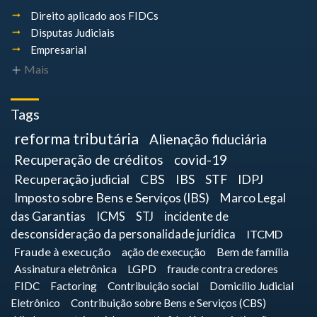
Direito aplicado aos FIDCs
Disputas Judiciais
Empresarial
Mais
Tags
reforma tributária
Alienação fiduciária
Recuperação de créditos
covid-19
Recuperação judicial
CBS
IBS
STF
IDPJ
Imposto sobre Bens e Serviços (IBS)
Marco Legal
das Garantias
ICMS
STJ
incidente de
desconsideração da personalidade jurídica
ITCMD
Fraude à execução
ação de execução
Bem de família
Assinatura eletrônica
LGPD
fraude contra credores
FIDC
Factoring
Contribuição social
Domicílio Judicial
Eletrônico
Contribuição sobre Bens e Serviços (CBS)