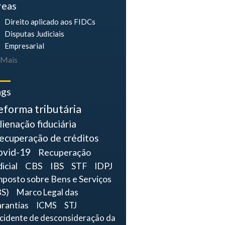
reas
Direito aplicado aos FIDCs
Disputas Judiciais
Empresarial
Mais
ags
eforma tributária
lienação fiduciária
ecuperação de créditos
ovid-19
Recuperação
dicial
CBS
IBS
STF
IDPJ
mposto sobre Bens e Serviços
BS)
Marco Legal das
rantias
ICMS
STJ
ncidente de desconsideração da