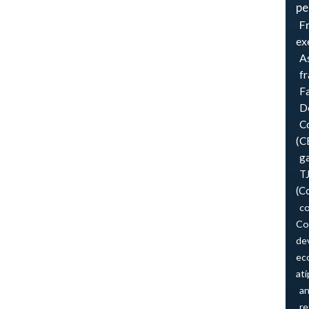
pe
F
ex
As
f
F
Do
Co
(C
ga
T
(C
co
Co
de
ec
atí
an
re