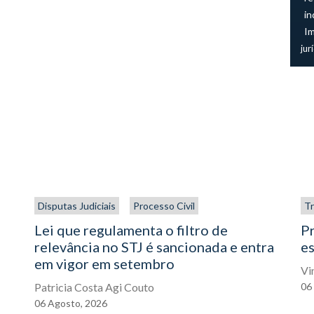
in
I
jur
Disputas Judiciais
Processo Civil
Tr
Lei que regulamenta o filtro de
P
relevância no STJ é sancionada e entra
es
em vigor em setembro
Vi
Patricia Costa Agi Couto
06
06
Agosto,
2026