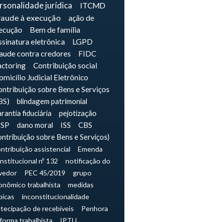
rsonalidade jurídica
ITCMD
raude à execução
ação de
ecução
Bem de família
sinatura eletrônica
LGPD
raude contra credores
FIDC
actoring
Contribuição social
micílio Judicial Eletrônico
ntribuição sobre Bens e Serviços
BS)
blindagem patrimonial
rantia fiduciária
pejotização
JSP
dano moral
ISS
CBS
ontribuição sobre Bens e Serviços)
ntribuição assistencial
Emenda
nstitucional nº 132
notificação do
vedor
PEC 45/2019
grupo
onômico trabalhista
medidas
picas
inconstitucionalidade
tecipação de recebíveis
Penhora
forma trabalhista
IPTU