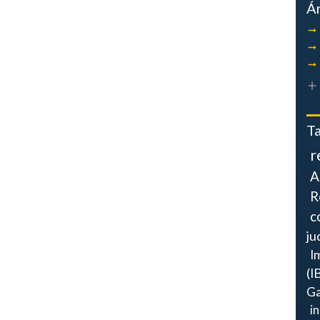
Á
T
r
A
R
c
ju
I
(I
Ga
i