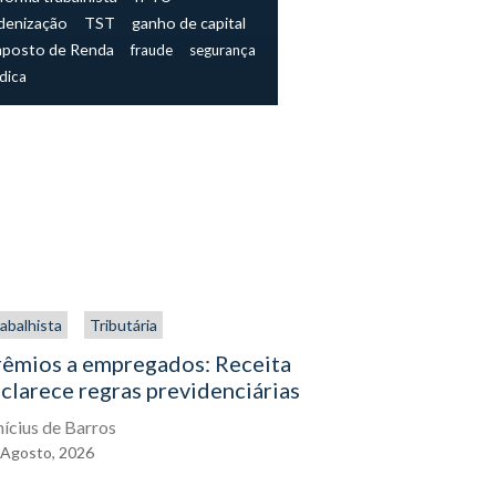
denização
TST
ganho de capital
mposto de Renda
fraude
segurança
ídica
abalhista
Tributária
Trabalhista
rêmios a empregados: Receita
O direito
clarece regras previdenciárias
assistenc
exercê-lo
nícius de Barros
Agosto,
2026
Eduardo Gal
04
Agosto,
2