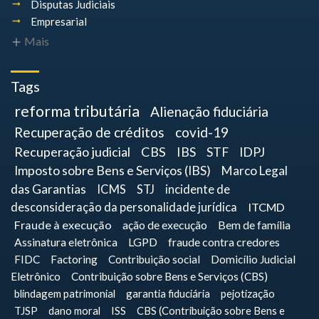
Disputas Judiciais
Empresarial
Mais
Tags
reforma tributária
Alienação fiduciária
Recuperação de créditos
covid-19
Recuperação judicial
CBS
IBS
STF
IDPJ
Imposto sobre Bens e Serviços (IBS)
Marco Legal
das Garantias
ICMS
STJ
incidente de
desconsideração da personalidade jurídica
ITCMD
Fraude à execução
ação de execução
Bem de família
Assinatura eletrônica
LGPD
fraude contra credores
FIDC
Factoring
Contribuição social
Domicílio Judicial
Eletrônico
Contribuição sobre Bens e Serviços (CBS)
blindagem patrimonial
garantia fiduciária
pejotização
TJSP
dano moral
ISS
CBS (Contribuição sobre Bens e