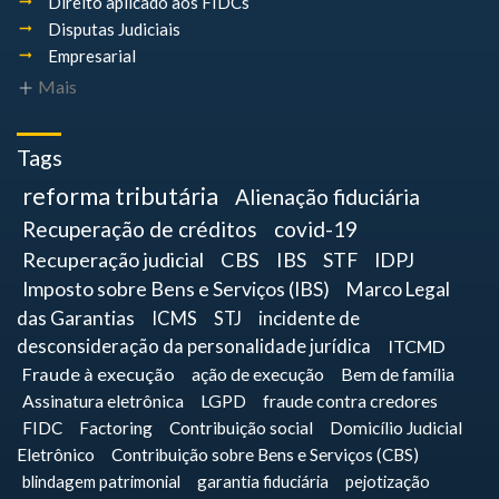
Direito aplicado aos FIDCs
Disputas Judiciais
Empresarial
Mais
Tags
reforma tributária
Alienação fiduciária
Recuperação de créditos
covid-19
Recuperação judicial
CBS
IBS
STF
IDPJ
Imposto sobre Bens e Serviços (IBS)
Marco Legal
das Garantias
ICMS
STJ
incidente de
desconsideração da personalidade jurídica
ITCMD
Fraude à execução
ação de execução
Bem de família
Assinatura eletrônica
LGPD
fraude contra credores
FIDC
Factoring
Contribuição social
Domicílio Judicial
Eletrônico
Contribuição sobre Bens e Serviços (CBS)
blindagem patrimonial
garantia fiduciária
pejotização