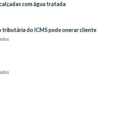
e calçadas com água tratada
o tributária do ICMS pode onerar cliente
iados
iados