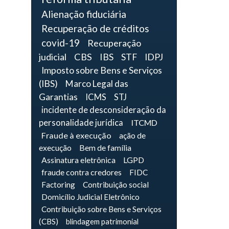
Alienação fiduciária
Recuperação de créditos
covid-19
Recuperação
judicial
CBS
IBS
STF
IDPJ
Imposto sobre Bens e Serviços
(IBS)
Marco Legal das
Garantias
ICMS
STJ
incidente de desconsideração da
personalidade jurídica
ITCMD
Fraude à execução
ação de
execução
Bem de família
Assinatura eletrônica
LGPD
fraude contra credores
FIDC
Factoring
Contribuição social
Domicílio Judicial Eletrônico
Contribuição sobre Bens e Serviços
(CBS)
blindagem patrimonial