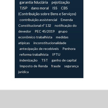
garantia fiduciária
pejotização
TJSP
dano moral
ISS
CBS
(Contribuição sobre Bens e Serviços)
contribuição assistencial
Emenda
Constitucional nº 132
notificação do
devedor
PEC 45/2019
grupo
econômico trabalhista
medidas
atípicas
inconstitucionalidade
antecipação de recebíveis
Penhora
reforma trabalhista
IPTU
indenização
TST
ganho de capital
Imposto de Renda
fraude
segurança
jurídica