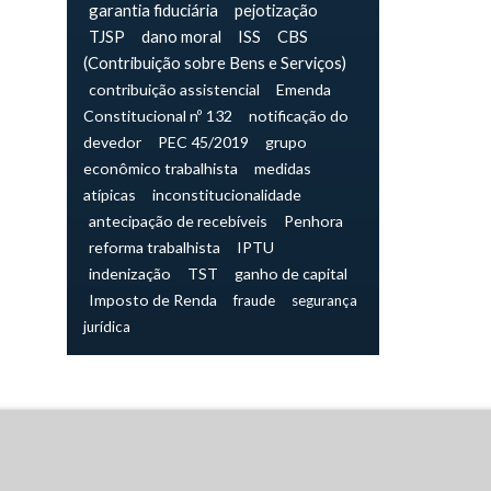
garantia fiduciária
pejotização
TJSP
dano moral
ISS
CBS
(Contribuição sobre Bens e Serviços)
contribuição assistencial
Emenda
Constitucional nº 132
notificação do
devedor
PEC 45/2019
grupo
econômico trabalhista
medidas
atípicas
inconstitucionalidade
antecipação de recebíveis
Penhora
reforma trabalhista
IPTU
indenização
TST
ganho de capital
Imposto de Renda
fraude
segurança
jurídica