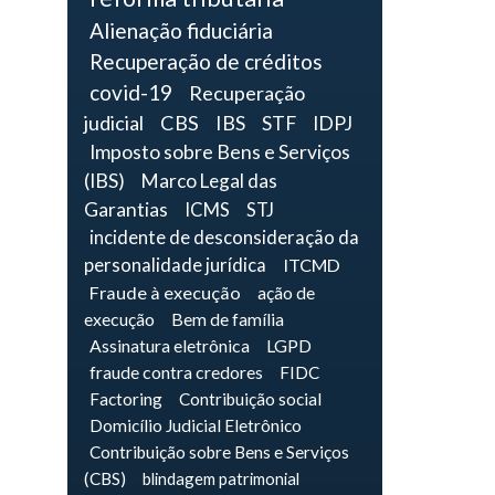
Alienação fiduciária
Recuperação de créditos
covid-19
Recuperação
judicial
CBS
IBS
STF
IDPJ
Imposto sobre Bens e Serviços
(IBS)
Marco Legal das
Garantias
ICMS
STJ
incidente de desconsideração da
personalidade jurídica
ITCMD
Fraude à execução
ação de
execução
Bem de família
Assinatura eletrônica
LGPD
fraude contra credores
FIDC
Factoring
Contribuição social
Domicílio Judicial Eletrônico
Contribuição sobre Bens e Serviços
(CBS)
blindagem patrimonial