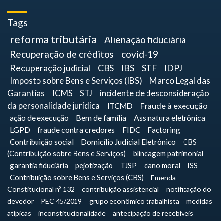
Tags
reforma tributária
Alienação fiduciária
Recuperação de créditos
covid-19
Recuperação judicial
CBS
IBS
STF
IDPJ
Imposto sobre Bens e Serviços (IBS)
Marco Legal das
Garantias
ICMS
STJ
incidente de desconsideração
da personalidade jurídica
ITCMD
Fraude à execução
ação de execução
Bem de família
Assinatura eletrônica
LGPD
fraude contra credores
FIDC
Factoring
Contribuição social
Domicílio Judicial Eletrônico
CBS
(Contribuição sobre Bens e Serviços)
blindagem patrimonial
garantia fiduciária
pejotização
TJSP
dano moral
ISS
Contribuição sobre Bens e Serviços (CBS)
Emenda
Constitucional nº 132
contribuição assistencial
notificação do
devedor
PEC 45/2019
grupo econômico trabalhista
medidas
atípicas
inconstitucionalidade
antecipação de recebíveis