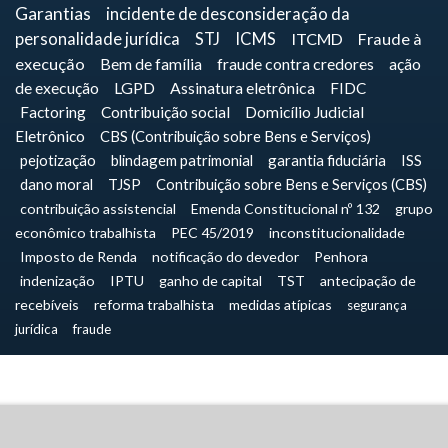
Garantias
incidente de desconsideração da
personalidade jurídica
STJ
ICMS
ITCMD
Fraude à
execução
Bem de família
fraude contra credores
ação
de execução
LGPD
Assinatura eletrônica
FIDC
Factoring
Contribuição social
Domicílio Judicial
Eletrônico
CBS (Contribuição sobre Bens e Serviços)
pejotização
blindagem patrimonial
garantia fiduciária
ISS
dano moral
TJSP
Contribuição sobre Bens e Serviços (CBS)
contribuição assistencial
Emenda Constitucional nº 132
grupo
econômico trabalhista
PEC 45/2019
inconstitucionalidade
Imposto de Renda
notificação do devedor
Penhora
indenização
IPTU
ganho de capital
TST
antecipação de
recebíveis
reforma trabalhista
medidas atípicas
segurança
jurídica
fraude