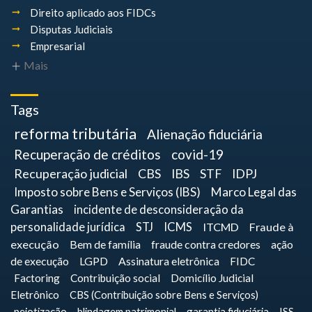
Direito aplicado aos FIDCs
Disputas Judiciais
Empresarial
Mais
Tags
reforma tributária
Alienação fiduciária
Recuperação de créditos
covid-19
Recuperação judicial
CBS
IBS
STF
IDPJ
Imposto sobre Bens e Serviços (IBS)
Marco Legal das
Garantias
incidente de desconsideração da
personalidade jurídica
STJ
ICMS
ITCMD
Fraude à
execução
Bem de família
fraude contra credores
ação
de execução
LGPD
Assinatura eletrônica
FIDC
Factoring
Contribuição social
Domicílio Judicial
Eletrônico
CBS (Contribuição sobre Bens e Serviços)
pejotização
blindagem patrimonial
garantia fiduciária
ISS