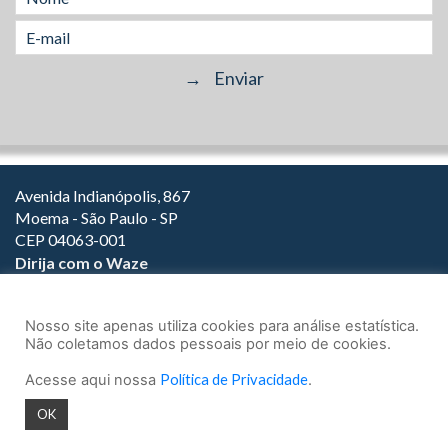
Avenida Indianópolis, 867
Moema - São Paulo - SP
CEP 04063-001
Dirija com o Waze
(11) 3149-2000
(11) 3147-1800
Nosso site apenas utiliza cookies para análise estatística.
Não coletamos dados pessoais por meio de cookies.
Acesse aqui nossa
Política de Privacidade
.
© 2026.
Teixeira Fortes Advogados Associados
- Todos os direitos
OK
reservados.