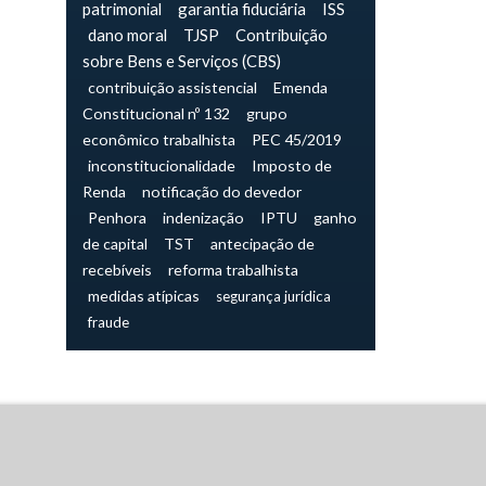
patrimonial
garantia fiduciária
ISS
dano moral
TJSP
Contribuição
sobre Bens e Serviços (CBS)
contribuição assistencial
Emenda
Constitucional nº 132
grupo
econômico trabalhista
PEC 45/2019
inconstitucionalidade
Imposto de
Renda
notificação do devedor
Penhora
indenização
IPTU
ganho
de capital
TST
antecipação de
recebíveis
reforma trabalhista
medidas atípicas
segurança jurídica
fraude