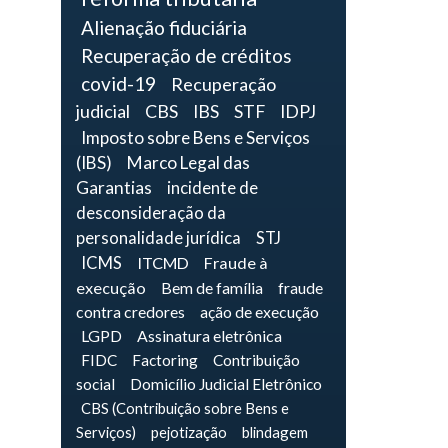
Alienação fiduciária
Recuperação de créditos
covid-19
Recuperação
judicial
CBS
IBS
STF
IDPJ
Imposto sobre Bens e Serviços
(IBS)
Marco Legal das
Garantias
incidente de
desconsideração da
personalidade jurídica
STJ
ICMS
ITCMD
Fraude à
execução
Bem de família
fraude
contra credores
ação de execução
LGPD
Assinatura eletrônica
FIDC
Factoring
Contribuição
social
Domicílio Judicial Eletrônico
CBS (Contribuição sobre Bens e
Serviços)
pejotização
blindagem