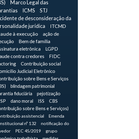
BS)
Marco Legal das
rantias
ICMS
STJ
ncidente de desconsideração da
rsonalidade jurídica
ITCMD
raude à execução
ação de
ecução
Bem de família
sinatura eletrônica
LGPD
raude contra credores
FIDC
actoring
Contribuição social
micílio Judicial Eletrônico
ntribuição sobre Bens e Serviços
BS)
blindagem patrimonial
rantia fiduciária
pejotização
JSP
dano moral
ISS
CBS
ontribuição sobre Bens e Serviços)
ntribuição assistencial
Emenda
nstitucional nº 132
notificação do
vedor
PEC 45/2019
grupo
onômico trabalhista
medidas