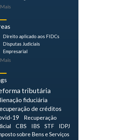
Mais
reas
Direito aplicado aos FIDCs
Disputas Judiciais
Empresarial
Mais
ags
eforma tributária
lienação fiduciária
ecuperação de créditos
ovid-19
Recuperação
dicial
CBS
IBS
STF
IDPJ
mposto sobre Bens e Serviços