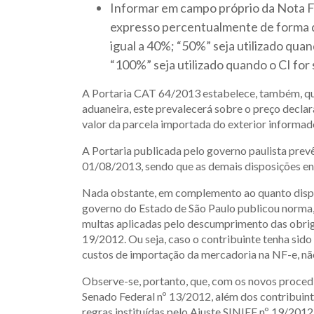
Informar em campo próprio da Nota Fi
expresso percentualmente de forma qu
igual a 40%; “50%” seja utilizado qua
“100%” seja utilizado quando o CI for
A Portaria CAT 64/2013 estabelece, também, que
aduaneira, este prevalecerá sobre o preço decl
valor da parcela importada do exterior informa
A Portaria publicada pelo governo paulista prevê
01/08/2013, sendo que as demais disposições e
Nada obstante, em complemento ao quanto dispo
governo do Estado de São Paulo publicou norma,
multas aplicadas pelo descumprimento das obriga
19/2012. Ou seja, caso o contribuinte tenha sido
custos de importação da mercadoria na NF-e, nã
Observe-se, portanto, que, com os novos proce
Senado Federal nº 13/2012, além dos contribuin
regras instituídas pelo Ajuste SINIEF nº 19/2012