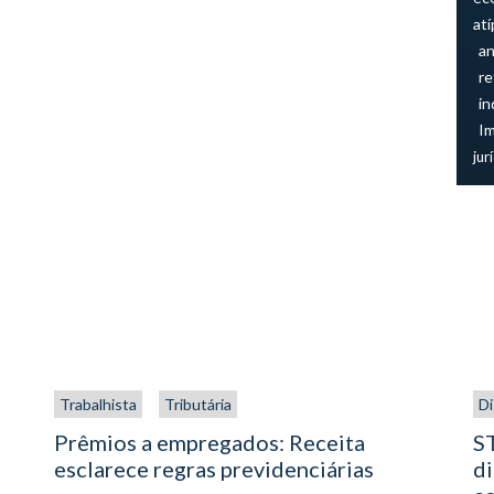
atí
an
re
in
I
jur
Trabalhista
Tributária
Di
Prêmios a empregados: Receita
ST
esclarece regras previdenciárias
di