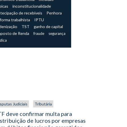
picas
inconstitucionalidade
tecipação de recebíveis
Penhora
forma trabalhista
IPTU
denização
TST
ganho de capital
mposto de Renda
fraude
segurança
ídica
sputas Judiciais
Tributária
Tributária
F deve confirmar multa para
Simples N
stribuição de lucros por empresas
IBS e a C