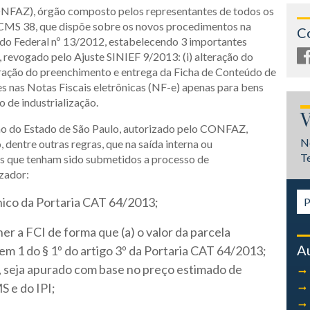
ONFAZ), órgão composto pelos representantes de todos os
ICMS 38, que dispõe sobre os novos procedimentos na
C
do Federal nº 13/2012, estabelecendo 3 importantes
 revogado pelo Ajuste SINIEF 9/2013: (i) alteração do
teração do preenchimento e entrega da Ficha de Conteúdo de
ões nas Notas Fiscais eletrônicas (NF-e) apenas para bens
 de industrialização.
V
no do Estado de São Paulo, autorizado pelo CONFAZ,
N
dentre outras regras, que na saída interna ou
T
s que tenham sido submetidos a processo de
izador:
ico da Portaria CAT 64/2013;
r a FCI de forma que (a) o valor da parcela
A
m 1 do § 1º do artigo 3º da Portaria CAT 64/2013;
al, seja apurado com base no preço estimado de
S e do IPI;