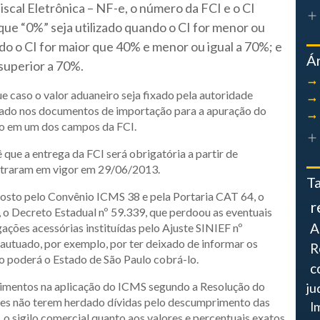
scal Eletrônica – NF-e, o número da FCI e o CI
e “0%” seja utilizado quando o CI for menor ou
ndo o CI for maior que 40% e menor ou igual a 70%; e
Á
 superior a 70%.
 caso o valor aduaneiro seja fixado pela autoridade
arado nos documentos de importação para a apuração do
do em um dos campos da FCI.
 que a entrega da FCI será obrigatória a partir de
ntraram em vigor em 29/06/2013.
T
sto pelo Convênio ICMS 38 e pela Portaria CAT 64, o
r
 o Decreto Estadual nº 59.339, que perdoou as eventuais
A
ções acessórias instituídas pelo Ajuste SINIEF nº
 autuado, por exemplo, por ter deixado de informar os
R
o poderá o Estado de São Paulo cobrá-lo.
c
dimentos na aplicação do ICMS segundo a Resolução do
ju
tes não terem herdado dívidas pelo descumprimento das
I
, o sigilo comercial quanto aos valores e percentuais exatos