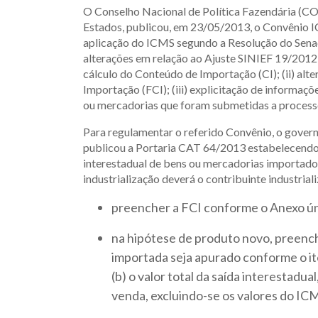
O Conselho Nacional de Política Fazendária (C
Estados, publicou, em 23/05/2013, o Convênio 
aplicação do ICMS segundo a Resolução do Sena
alterações em relação ao Ajuste SINIEF 19/2012,
cálculo do Conteúdo de Importação (CI); (ii) al
Importação (FCI); (iii) explicitação de informaç
ou mercadorias que foram submetidas a processo
Para regulamentar o referido Convênio, o gover
publicou a Portaria CAT 64/2013 estabelecendo, 
interestadual de bens ou mercadorias importado
industrialização deverá o contribuinte industrial
preencher a FCI conforme o Anexo ún
na hipótese de produto novo, preenche
importada seja apurado conforme o ite
(b) o valor total da saída interestadu
venda, excluindo-se os valores do ICM