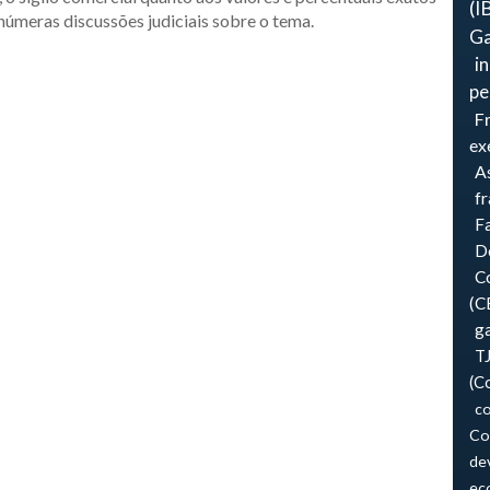
(I
inúmeras discussões judiciais sobre o tema.
Ga
i
pe
F
ex
As
f
F
Do
Co
(C
ga
T
(C
co
Co
de
ec