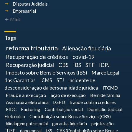
Disputas Judiciais
Empresarial
Mais
Tags
reforma tributária
Alienação fiduciária
Recuperação de créditos
covid-19
Recuperação judicial
CBS
IBS
STF
IDPJ
Imposto sobre Bens e Serviços (IBS)
Marco Legal
das Garantias
ICMS
STJ
incidente de
desconsideração da personalidade jurídica
ITCMD
Fraude à execução
ação de execução
Bem de família
Assinatura eletrônica
LGPD
fraude contra credores
FIDC
Factoring
Contribuição social
Domicílio Judicial
Eletrônico
Contribuição sobre Bens e Serviços (CBS)
blindagem patrimonial
garantia fiduciária
pejotização
TJSP
dano moral
ISS
CBS (Contribuição sobre Bens e