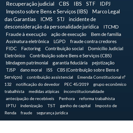
Recuperação judicial
CBS
IBS
STF
IDPJ
Imposto sobre Bens e Serviços (IBS)
Marco Legal
das Garantias
ICMS
STJ
incidente de
desconsideração da personalidade jurídica
ITCMD
Fraude à execução
ação de execução
Bem de família
Assinatura eletrônica
LGPD
fraude contra credores
FIDC
Factoring
Contribuição social
Domicílio Judicial
Eletrônico
Contribuição sobre Bens e Serviços (CBS)
blindagem patrimonial
garantia fiduciária
pejotização
TJSP
dano moral
ISS
CBS (Contribuição sobre Bens e
Serviços)
contribuição assistencial
Emenda Constitucional nº
132
notificação do devedor
PEC 45/2019
grupo econômico
trabalhista
medidas atípicas
inconstitucionalidade
antecipação de recebíveis
Penhora
reforma trabalhista
IPTU
indenização
TST
ganho de capital
Imposto de
Renda
fraude
segurança jurídica