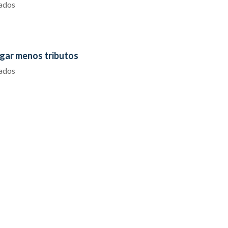
iados
agar menos tributos
iados