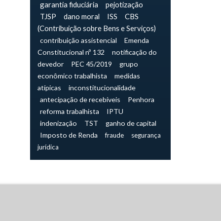
garantia fiduciária
pejotização
TJSP
dano moral
ISS
CBS
(Contribuição sobre Bens e Serviços)
contribuição assistencial
Emenda
Constitucional nº 132
notificação do
devedor
PEC 45/2019
grupo
econômico trabalhista
medidas
atípicas
inconstitucionalidade
antecipação de recebíveis
Penhora
reforma trabalhista
IPTU
indenização
TST
ganho de capital
Imposto de Renda
fraude
segurança
jurídica