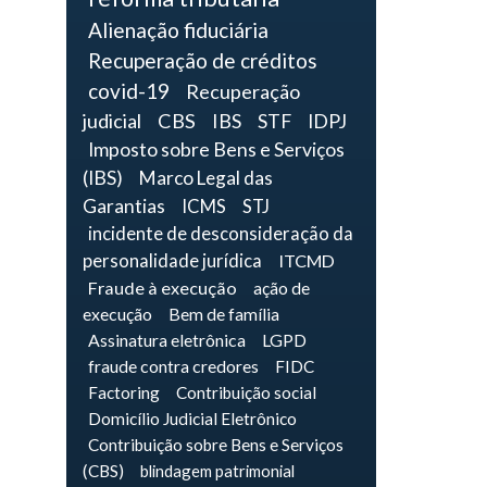
Alienação fiduciária
Recuperação de créditos
covid-19
Recuperação
judicial
CBS
IBS
STF
IDPJ
Imposto sobre Bens e Serviços
(IBS)
Marco Legal das
Garantias
ICMS
STJ
incidente de desconsideração da
personalidade jurídica
ITCMD
Fraude à execução
ação de
execução
Bem de família
Assinatura eletrônica
LGPD
fraude contra credores
FIDC
Factoring
Contribuição social
Domicílio Judicial Eletrônico
Contribuição sobre Bens e Serviços
(CBS)
blindagem patrimonial