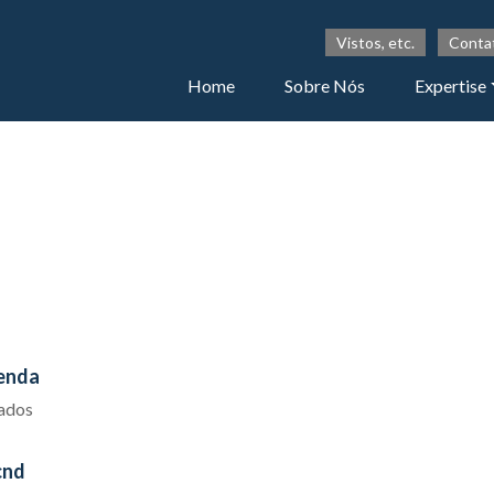
Vistos, etc.
Conta
Home
Sobre Nós
Expertise
renda
iados
cnd