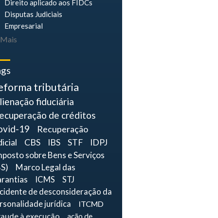
Direito aplicado aos FIDCs
Disputas Judiciais
Empresarial
Mais
ags
eforma tributária
lienação fiduciária
ecuperação de créditos
ovid-19
Recuperação
dicial
CBS
IBS
STF
IDPJ
mposto sobre Bens e Serviços
BS)
Marco Legal das
rantias
ICMS
STJ
ncidente de desconsideração da
rsonalidade jurídica
ITCMD
raude à execução
ação de