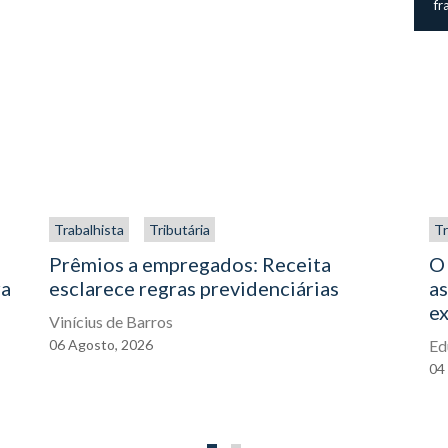
fr
Trabalhista
Tributária
Tr
Prêmios a empregados: Receita
O 
ra
esclarece regras previdenciárias
a
ex
Vinícius de Barros
06
Agosto,
2026
Ed
04