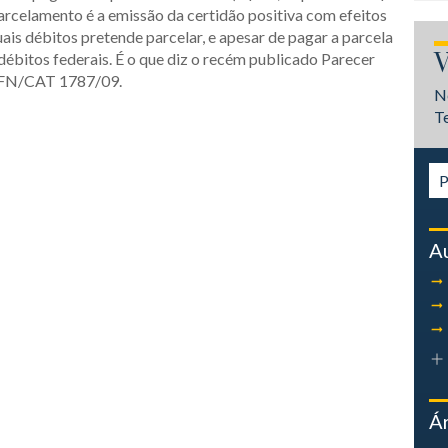
parcelamento é a emissão da certidão positiva com efeitos
ais débitos pretende parcelar, e apesar de pagar a parcela
V
 débitos federais. É o que diz o recém publicado Parecer
GFN/CAT 1787/09.
N
T
A
Á