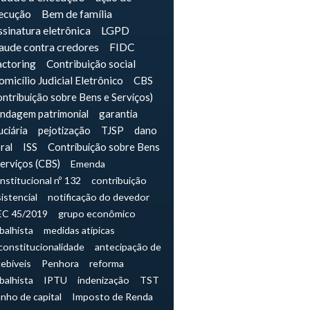
ecução
Bem de família
sinatura eletrônica
LGPD
raude contra credores
FIDC
actoring
Contribuição social
micílio Judicial Eletrônico
CBS
ontribuição sobre Bens e Serviços)
indagem patrimonial
garantia
uciária
pejotização
TJSP
dano
ral
ISS
Contribuição sobre Bens
Serviços (CBS)
Emenda
nstitucional nº 132
contribuição
istencial
notificação do devedor
EC 45/2019
grupo econômico
balhista
medidas atípicas
constitucionalidade
antecipação de
cebíveis
Penhora
reforma
balhista
IPTU
indenização
TST
nho de capital
Imposto de Renda