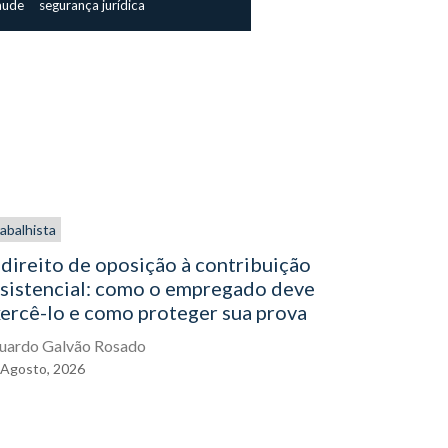
aude
segurança jurídica
abalhista
Direito aplic
Imobiliária e
direito de oposição à contribuição
ssistencial: como o empregado deve
CNJ autor
ercê-lo e como proteger sua prova
particular
imóveis,
uardo Galvão Rosado
credor
Agosto,
2026
Viviane Ram
31
Julho,
202