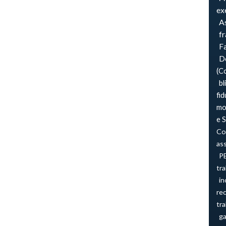
ex
As
f
F
Do
(C
bl
fid
mo
e 
Co
ass
P
tra
in
re
tra
ga