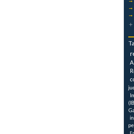
T
r
A
R
c
ju
I
(I
Ga
i
pe
F