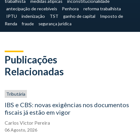
trabalhista
medidas atípicas
inconstitucionalidade
antecipação de recebíveis
Penhora
reforma trabalhista
IPTU
indenização
TST
ganho de capital
Imposto de
Renda
fraude
segurança jurídica
Publicações
Relacionadas
Tributária
IBS e CBS: novas exigências nos documentos
fiscais já estão em vigor
Carlos Victor Pereira
06
Agosto,
2026