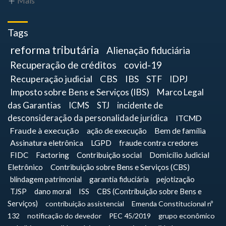
Mais
Tags
reforma tributária
Alienação fiduciária
Recuperação de créditos
covid-19
Recuperação judicial
CBS
IBS
STF
IDPJ
Imposto sobre Bens e Serviços (IBS)
Marco Legal
das Garantias
ICMS
STJ
incidente de
desconsideração da personalidade jurídica
ITCMD
Fraude à execução
ação de execução
Bem de família
Assinatura eletrônica
LGPD
fraude contra credores
FIDC
Factoring
Contribuição social
Domicílio Judicial
Eletrônico
Contribuição sobre Bens e Serviços (CBS)
blindagem patrimonial
garantia fiduciária
pejotização
TJSP
dano moral
ISS
CBS (Contribuição sobre Bens e
Serviços)
contribuição assistencial
Emenda Constitucional nº
132
notificação do devedor
PEC 45/2019
grupo econômico