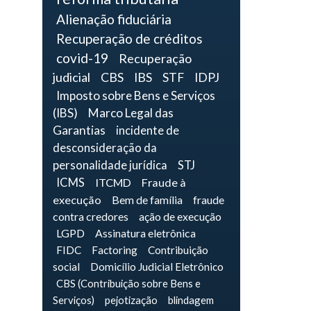
Alienação fiduciária
Recuperação de créditos
covid-19
Recuperação
judicial
CBS
IBS
STF
IDPJ
Imposto sobre Bens e Serviços
(IBS)
Marco Legal das
Garantias
incidente de
desconsideração da
personalidade jurídica
STJ
ICMS
ITCMD
Fraude à
execução
Bem de família
fraude
contra credores
ação de execução
LGPD
Assinatura eletrônica
FIDC
Factoring
Contribuição
social
Domicílio Judicial Eletrônico
CBS (Contribuição sobre Bens e
Serviços)
pejotização
blindagem