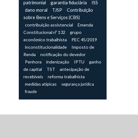
patrimonial
garantia fiduciária
ISS
dano moral
TJSP
Contribuição
sobre Bens e Serviços (CBS)
contribuição assistencial
Emenda
Constitucional nº 132
grupo
econômico trabalhista
PEC 45/2019
inconstitucionalidade
Imposto de
Renda
notificação do devedor
Penhora
indenização
IPTU
ganho
de capital
TST
antecipação de
recebíveis
reforma trabalhista
medidas atípicas
segurança jurídica
fraude