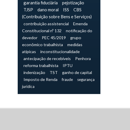
garantia fiduciária
pejotização
TJSP
dano moral
ISS
CBS
(Contribuição sobre Bens e Serviços)
contribuição assistencial
Emenda
Constitucional nº 132
notificação do
devedor
PEC 45/2019
grupo
econômico trabalhista
medidas
atípicas
inconstitucionalidade
antecipação de recebíveis
Penhora
reforma trabalhista
IPTU
indenização
TST
ganho de capital
Imposto de Renda
fraude
segurança
jurídica