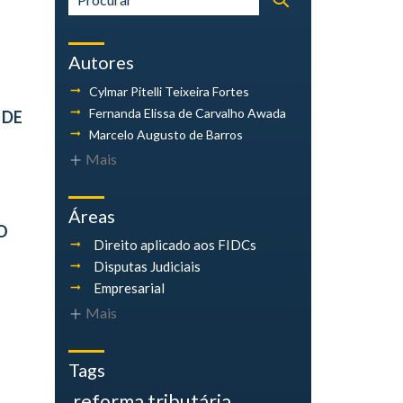
Autores
Cylmar Pitelli
Teixeira Fortes
Fernanda Elissa
de Carvalho Awada
 DE
Marcelo Augusto
de Barros
Mais
Áreas
O
Direito aplicado aos FIDCs
Disputas Judiciais
Empresarial
Mais
Tags
reforma tributária