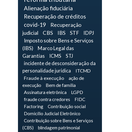
Alienação fiduciária
Recuperação de créditos
covid-19
Recuperação
judicial
CBS
IBS
STF
IDPJ
Imposto sobre Bens e Serviços
(IBS)
Marco Legal das
Garantias
ICMS
STJ
incidente de desconsideração da
personalidade jurídica
ITCMD
Fraude à execução
ação de
execução
Bem de família
Assinatura eletrônica
LGPD
fraude contra credores
FIDC
Factoring
Contribuição social
Domicílio Judicial Eletrônico
Contribuição sobre Bens e Serviços
(CBS)
blindagem patrimonial