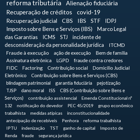
reforma tributária
Alienação fiduciária
Recuperação de créditos
covid-19
Recuperação judicial
CBS
IBS
STF
IDPJ
Imposto sobre Bens e Serviços (IBS)
Marco Legal
das Garantias
ICMS
STJ
incidente de
desconsideração da personalidade jurídica
ITCMD
Fraude à execução
ação de execução
Bem de família
Assinatura eletrônica
LGPD
fraude contra credores
FIDC
Factoring
Contribuição social
Domicílio Judicial
Eletrônico
Contribuição sobre Bens e Serviços (CBS)
blindagem patrimonial
garantia fiduciária
pejotização
TJSP
dano moral
ISS
CBS (Contribuição sobre Bens e
Serviços)
contribuição assistencial
Emenda Constitucional nº
132
notificação do devedor
PEC 45/2019
grupo econômico
trabalhista
medidas atípicas
inconstitucionalidade
antecipação de recebíveis
Penhora
reforma trabalhista
IPTU
indenização
TST
ganho de capital
Imposto de
Renda
fraude
segurança jurídica