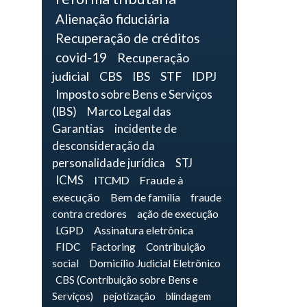
Alienação fiduciária
Recuperação de créditos
covid-19
Recuperação
judicial
CBS
IBS
STF
IDPJ
Imposto sobre Bens e Serviços
(IBS)
Marco Legal das
Garantias
incidente de
desconsideração da
personalidade jurídica
STJ
ICMS
ITCMD
Fraude à
execução
Bem de família
fraude
contra credores
ação de execução
LGPD
Assinatura eletrônica
FIDC
Factoring
Contribuição
social
Domicílio Judicial Eletrônico
CBS (Contribuição sobre Bens e
Serviços)
pejotização
blindagem