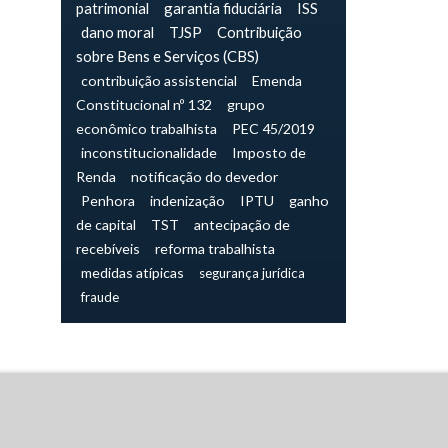
patrimonial
garantia fiduciária
ISS
dano moral
TJSP
Contribuição
sobre Bens e Serviços (CBS)
contribuição assistencial
Emenda
Constitucional nº 132
grupo
econômico trabalhista
PEC 45/2019
inconstitucionalidade
Imposto de
Renda
notificação do devedor
Penhora
indenização
IPTU
ganho
de capital
TST
antecipação de
recebíveis
reforma trabalhista
medidas atípicas
segurança jurídica
fraude