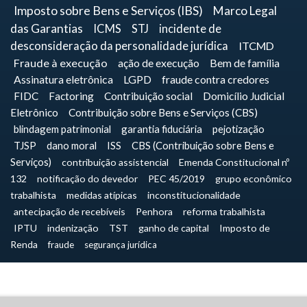
Imposto sobre Bens e Serviços (IBS)
Marco Legal
das Garantias
ICMS
STJ
incidente de
desconsideração da personalidade jurídica
ITCMD
Fraude à execução
ação de execução
Bem de família
Assinatura eletrônica
LGPD
fraude contra credores
FIDC
Factoring
Contribuição social
Domicílio Judicial
Eletrônico
Contribuição sobre Bens e Serviços (CBS)
blindagem patrimonial
garantia fiduciária
pejotização
TJSP
dano moral
ISS
CBS (Contribuição sobre Bens e
Serviços)
contribuição assistencial
Emenda Constitucional nº
132
notificação do devedor
PEC 45/2019
grupo econômico
trabalhista
medidas atípicas
inconstitucionalidade
antecipação de recebíveis
Penhora
reforma trabalhista
IPTU
indenização
TST
ganho de capital
Imposto de
Renda
fraude
segurança jurídica