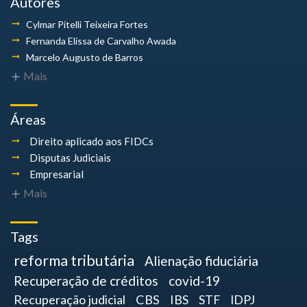
Autores
Cylmar Pitelli
Teixeira Fortes
Fernanda Elissa
de Carvalho Awada
Marcelo Augusto
de Barros
Mais
Áreas
Direito aplicado aos FIDCs
Disputas Judiciais
Empresarial
Mais
Tags
reforma tributária
Alienação fiduciária
Recuperação de créditos
covid-19
Recuperação judicial
CBS
IBS
STF
IDPJ