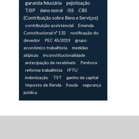
garantia fiduciária
pejotização
TJSP
dano moral
ISS
CBS
(Contribuição sobre Bens e Serviços)
contribuição assistencial
Emenda
Constitucional nº 132
notificação do
devedor
PEC 45/2019
grupo
econômico trabalhista
medidas
atípicas
inconstitucionalidade
antecipação de recebíveis
Penhora
reforma trabalhista
IPTU
indenização
TST
ganho de capital
Imposto de Renda
fraude
segurança
jurídica