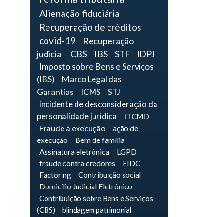
Alienação fiduciária
Recuperação de créditos
covid-19
Recuperação
judicial
CBS
IBS
STF
IDPJ
Imposto sobre Bens e Serviços
(IBS)
Marco Legal das
Garantias
ICMS
STJ
incidente de desconsideração da
personalidade jurídica
ITCMD
Fraude à execução
ação de
execução
Bem de família
Assinatura eletrônica
LGPD
fraude contra credores
FIDC
Factoring
Contribuição social
Domicílio Judicial Eletrônico
Contribuição sobre Bens e Serviços
(CBS)
blindagem patrimonial