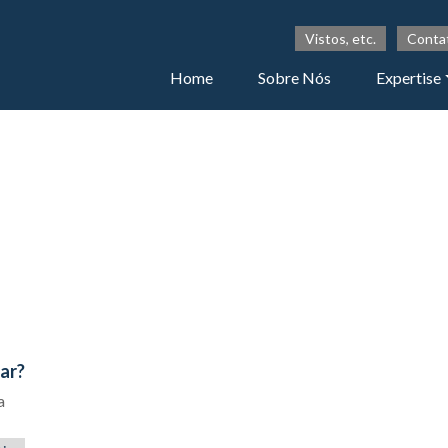
Vistos, etc.
Conta
Home
Sobre Nós
Expertise
uar?
a