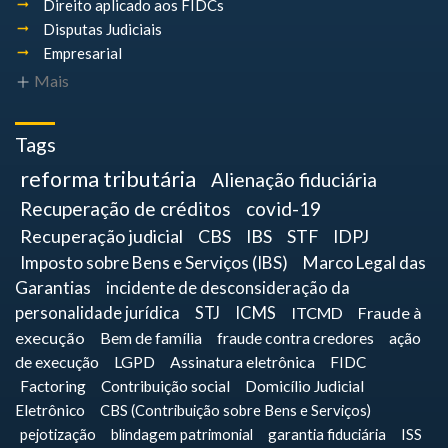
Direito aplicado aos FIDCs
Disputas Judiciais
Empresarial
Mais
Tags
reforma tributária
Alienação fiduciária
Recuperação de créditos
covid-19
Recuperação judicial
CBS
IBS
STF
IDPJ
Imposto sobre Bens e Serviços (IBS)
Marco Legal das
Garantias
incidente de desconsideração da
personalidade jurídica
STJ
ICMS
ITCMD
Fraude à
execução
Bem de família
fraude contra credores
ação
de execução
LGPD
Assinatura eletrônica
FIDC
Factoring
Contribuição social
Domicílio Judicial
Eletrônico
CBS (Contribuição sobre Bens e Serviços)
pejotização
blindagem patrimonial
garantia fiduciária
ISS