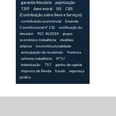
garantia fiduciária
pejotização
TJSP
dano moral
ISS
CBS
(Contribuição sobre Bens e Serviços)
contribuição assistencial
Emenda
Constitucional nº 132
notificação do
devedor
PEC 45/2019
grupo
econômico trabalhista
medidas
atípicas
inconstitucionalidade
antecipação de recebíveis
Penhora
reforma trabalhista
IPTU
indenização
TST
ganho de capital
Imposto de Renda
fraude
segurança
jurídica