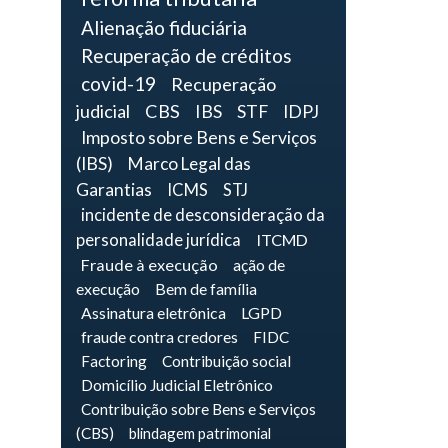
Alienação fiduciária
Recuperação de créditos
covid-19
Recuperação
judicial
CBS
IBS
STF
IDPJ
Imposto sobre Bens e Serviços
(IBS)
Marco Legal das
Garantias
ICMS
STJ
incidente de desconsideração da
personalidade jurídica
ITCMD
Fraude à execução
ação de
execução
Bem de família
Assinatura eletrônica
LGPD
fraude contra credores
FIDC
Factoring
Contribuição social
Domicílio Judicial Eletrônico
Contribuição sobre Bens e Serviços
(CBS)
blindagem patrimonial