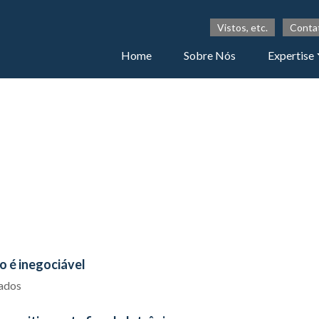
Vistos, etc.
Conta
Home
Sobre Nós
Expertise
 é inegociável
iados