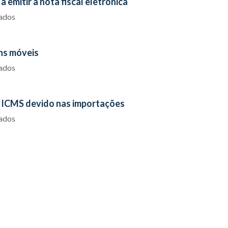
 emitir a nota fiscal eletrônica
iados
ens móveis
iados
 o ICMS devido nas importações
iados