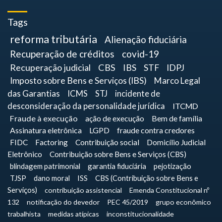
Tags
reforma tributária
Alienação fiduciária
Recuperação de créditos
covid-19
Recuperação judicial
CBS
IBS
STF
IDPJ
Imposto sobre Bens e Serviços (IBS)
Marco Legal
das Garantias
ICMS
STJ
incidente de
desconsideração da personalidade jurídica
ITCMD
Fraude à execução
ação de execução
Bem de família
Assinatura eletrônica
LGPD
fraude contra credores
FIDC
Factoring
Contribuição social
Domicílio Judicial
Eletrônico
Contribuição sobre Bens e Serviços (CBS)
blindagem patrimonial
garantia fiduciária
pejotização
TJSP
dano moral
ISS
CBS (Contribuição sobre Bens e
Serviços)
contribuição assistencial
Emenda Constitucional nº
132
notificação do devedor
PEC 45/2019
grupo econômico
trabalhista
medidas atípicas
inconstitucionalidade