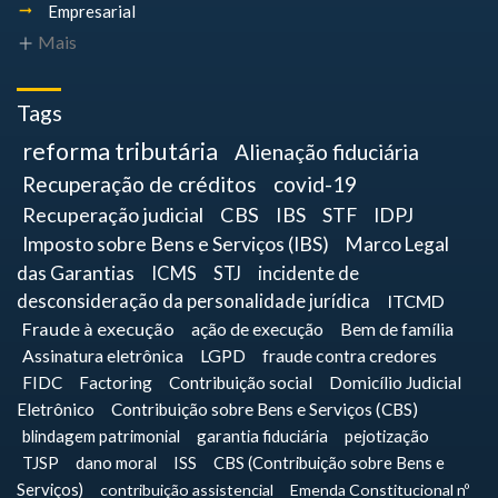
Empresarial
Mais
Tags
reforma tributária
Alienação fiduciária
Recuperação de créditos
covid-19
Recuperação judicial
CBS
IBS
STF
IDPJ
Imposto sobre Bens e Serviços (IBS)
Marco Legal
das Garantias
ICMS
STJ
incidente de
desconsideração da personalidade jurídica
ITCMD
Fraude à execução
ação de execução
Bem de família
Assinatura eletrônica
LGPD
fraude contra credores
FIDC
Factoring
Contribuição social
Domicílio Judicial
Eletrônico
Contribuição sobre Bens e Serviços (CBS)
blindagem patrimonial
garantia fiduciária
pejotização
TJSP
dano moral
ISS
CBS (Contribuição sobre Bens e
Serviços)
contribuição assistencial
Emenda Constitucional nº