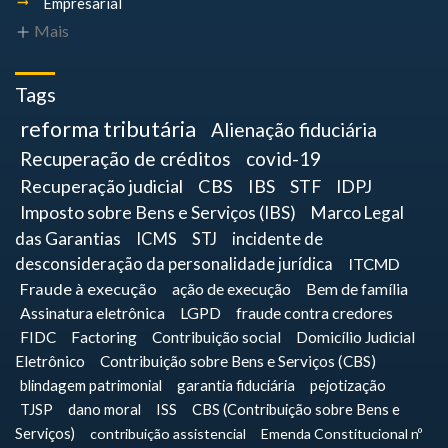
Empresarial
Mais
Tags
reforma tributária
Alienação fiduciária
Recuperação de créditos
covid-19
Recuperação judicial
CBS
IBS
STF
IDPJ
Imposto sobre Bens e Serviços (IBS)
Marco Legal
das Garantias
ICMS
STJ
incidente de
desconsideração da personalidade jurídica
ITCMD
Fraude à execução
ação de execução
Bem de família
Assinatura eletrônica
LGPD
fraude contra credores
FIDC
Factoring
Contribuição social
Domicílio Judicial
Eletrônico
Contribuição sobre Bens e Serviços (CBS)
blindagem patrimonial
garantia fiduciária
pejotização
TJSP
dano moral
ISS
CBS (Contribuição sobre Bens e
Serviços)
contribuição assistencial
Emenda Constitucional nº