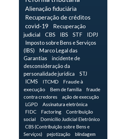
Alienação fiduciária
Recuperação de créditos
covid-19
Recuperação
judicial
CBS
IBS
STF
IDPJ
Imposto sobre Bens e Serviços
(IBS)
Marco Legal das
Garantias
incidente de
desconsideração da
personalidade jurídica
STJ
ICMS
ITCMD
Fraude à
execução
Bem de família
fraude
contra credores
ação de execução
LGPD
Assinatura eletrônica
FIDC
Factoring
Contribuição
social
Domicílio Judicial Eletrônico
CBS (Contribuição sobre Bens e
Serviços)
pejotização
blindagem