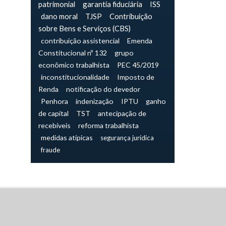
patrimonial
garantia fiduciária
ISS
dano moral
TJSP
Contribuição
sobre Bens e Serviços (CBS)
contribuição assistencial
Emenda
Constitucional nº 132
grupo
econômico trabalhista
PEC 45/2019
inconstitucionalidade
Imposto de
Renda
notificação do devedor
Penhora
indenização
IPTU
ganho
de capital
TST
antecipação de
recebíveis
reforma trabalhista
medidas atípicas
segurança jurídica
fraude