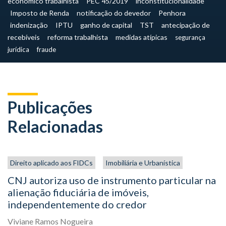
econômico trabalhista
PEC 45/2019
inconstitucionalidade
Imposto de Renda
notificação do devedor
Penhora
indenização
IPTU
ganho de capital
TST
antecipação de
recebíveis
reforma trabalhista
medidas atípicas
segurança
jurídica
fraude
Publicações
Relacionadas
Direito aplicado aos FIDCs
Imobiliária e Urbanística
CNJ autoriza uso de instrumento particular na
alienação fiduciária de imóveis,
independentemente do credor
Viviane Ramos Nogueira