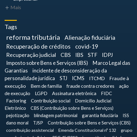
Mais
Tags
reforma tributária
Alienação fiduciária
Recuperação de créditos
covid-19
Recuperação judicial
CBS
IBS
STF
IDPJ
Imposto sobre Bens e Serviços (IBS)
Marco Legal das
Garantias
incidente de desconsideração da
personalidade jurídica
STJ
ICMS
ITCMD
Fraude à
execução
Bem de família
fraude contra credores
ação
de execução
LGPD
Assinatura eletrônica
FIDC
Factoring
Contribuição social
Domicílio Judicial
Eletrônico
CBS (Contribuição sobre Bens e Serviços)
pejotização
blindagem patrimonial
garantia fiduciária
ISS
dano moral
TJSP
Contribuição sobre Bens e Serviços (CBS)
contribuição assistencial
Emenda Constitucional nº 132
grupo