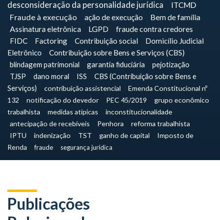
desconsideração da personalidade jurídica
ITCMD
Fraude à execução
ação de execução
Bem de família
Assinatura eletrônica
LGPD
fraude contra credores
FIDC
Factoring
Contribuição social
Domicílio Judicial
Eletrônico
Contribuição sobre Bens e Serviços (CBS)
blindagem patrimonial
garantia fiduciária
pejotização
TJSP
dano moral
ISS
CBS (Contribuição sobre Bens e
Serviços)
contribuição assistencial
Emenda Constitucional nº
132
notificação do devedor
PEC 45/2019
grupo econômico
trabalhista
medidas atípicas
inconstitucionalidade
antecipação de recebíveis
Penhora
reforma trabalhista
IPTU
indenização
TST
ganho de capital
Imposto de
Renda
fraude
segurança jurídica
Publicações