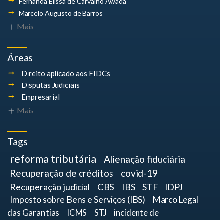
Fernanda Elissa
de Carvalho Awada
Marcelo Augusto
de Barros
Mais
Áreas
Direito aplicado aos FIDCs
Disputas Judiciais
Empresarial
Mais
Tags
reforma tributária
Alienação fiduciária
Recuperação de créditos
covid-19
Recuperação judicial
CBS
IBS
STF
IDPJ
Imposto sobre Bens e Serviços (IBS)
Marco Legal
das Garantias
ICMS
STJ
incidente de