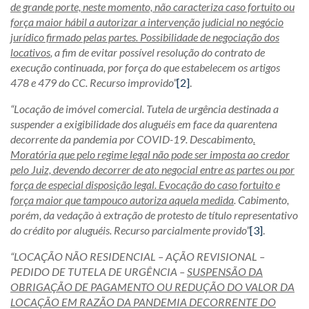
de grande porte, neste momento, não caracteriza caso fortuito ou
força maior hábil a autorizar a intervenção judicial no negócio
jurídico firmado pelas partes. Possibilidade de negociação dos
locativos
, a fim de evitar possível resolução do contrato de
execução continuada, por força do que estabelecem os artigos
478 e 479 do CC. Recurso improvido”
[2]
.
“Locação de imóvel comercial. Tutela de urgência destinada a
suspender a exigibilidade dos aluguéis em face da quarentena
decorrente da pandemia por COVID-19. Descabimento
.
Moratória que pelo regime legal não pode ser imposta ao credor
pelo Juiz, devendo decorrer de ato negocial entre as partes ou por
força de especial disposição legal. Evocação do caso fortuito e
força maior que tampouco autoriza aquela medida
. Cabimento,
porém, da vedação à extração de protesto de título representativo
do crédito por aluguéis. Recurso parcialmente provido”
[3]
.
“LOCAÇÃO NÃO RESIDENCIAL – AÇÃO REVISIONAL –
PEDIDO DE TUTELA DE URGÊNCIA –
SUSPENSÃO DA
OBRIGAÇÃO DE PAGAMENTO OU REDUÇÃO DO VALOR DA
LOCAÇÃO EM RAZÃO DA PANDEMIA DECORRENTE DO