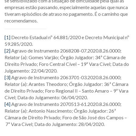
se sensibilizado com a situação de dificuldade pela qual as
empresas estão passando, especialmente aquelas que nunca
tiveram episódios de atraso no pagamento. É o caminho que
recomendamos.
[1]
Decreto Estadual nº 64.881/2020 e Decreto Municipal nº
59.285/2020.
[2]
Agravo de Instrumento 2068208-07.2020.8.26.0000;
Relator (a): Gomes Varjão; Órgão Julgador: 34ª Câmara de
Direito Privado; Foro Central Cível – 19ª Vara Cível; Data do
Julgamento: 22/04/2020.
[3]
Agravo de Instrumento 2063701-03.2020.8.26.0000;
Relator (a): Arantes Theodoro; Órgão Julgador: 36ª Câmara
de Direito Privado; Foro Regional II – Santo Amaro – 9ª Vara
Cível; Data do Julgamento: 06/04/2020.
[4]
Agravo de Instrumento 2070513-61.2020.8.26.0000;
Relator (a): Antonio Nascimento; Órgão Julgador: 26ª
Câmara de Direito Privado; Foro de São José dos Campos –
7ª Vara Cível; Data do Julgamento: 28/04/2020.