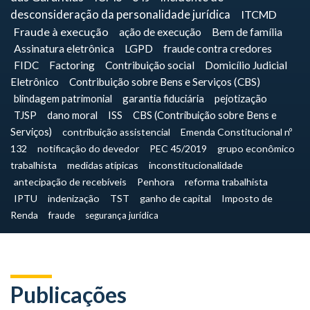
desconsideração da personalidade jurídica
ITCMD
Fraude à execução
ação de execução
Bem de família
Assinatura eletrônica
LGPD
fraude contra credores
FIDC
Factoring
Contribuição social
Domicílio Judicial
Eletrônico
Contribuição sobre Bens e Serviços (CBS)
blindagem patrimonial
garantia fiduciária
pejotização
TJSP
dano moral
ISS
CBS (Contribuição sobre Bens e
Serviços)
contribuição assistencial
Emenda Constitucional nº
132
notificação do devedor
PEC 45/2019
grupo econômico
trabalhista
medidas atípicas
inconstitucionalidade
antecipação de recebíveis
Penhora
reforma trabalhista
IPTU
indenização
TST
ganho de capital
Imposto de
Renda
fraude
segurança jurídica
Publicações