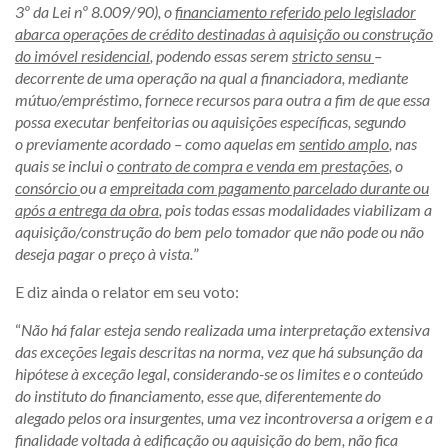
3º da Lei nº 8.009/90), o
financiamento referido pelo legislador
abarca operações de crédito destinadas à aquisição ou construção
do imóvel residencial
, podendo essas serem
stricto sensu
–
decorrente de uma operação na qual a financiadora, mediante
mútuo/empréstimo, fornece recursos para outra a fim de que essa
possa executar benfeitorias ou aquisições específicas, segundo
o
previamente acordado – como aquelas em
sentido amplo
, nas
quais se inclui o
contrato de compra e venda em prestações
, o
consórcio
ou a
empreitada com pagamento parcelado durante ou
após a entrega da obra
, pois todas essas modalidades viabilizam a
aquisição/construção do bem pelo tomador que não pode ou não
deseja pagar o preço à vista.
”
E diz ainda o relator em seu voto:
“
Não há falar esteja sendo realizada uma interpretação extensiva
das exceções legais descritas na norma, vez que há subsunção da
hipótese à exceção legal, considerando-se os limites e o conteúdo
do instituto do financiamento, esse que, diferentemente do
alegado pelos ora insurgentes, uma vez incontroversa a origem e a
finalidade voltada à edificação ou aquisição do bem, não fica