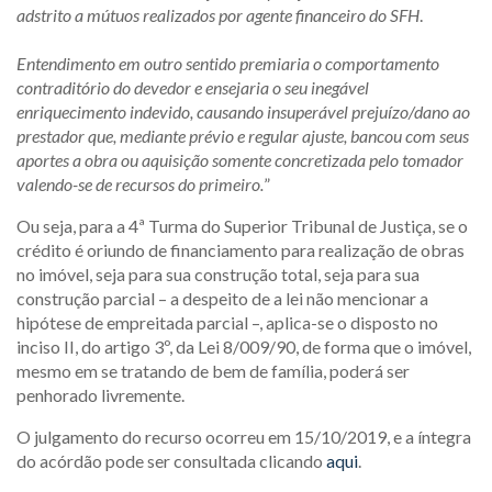
adstrito a mútuos realizados por agente financeiro do SFH
.
Entendimento em outro sentido premiaria o comportamento
contraditório do devedor e ensejaria o seu inegável
enriquecimento indevido, causando insuperável prejuízo/dano ao
prestador que, mediante prévio e regular ajuste, bancou com
seus
aportes a obra ou aquisição somente concretizada pelo
tomador
valendo-se de recursos do primeiro.
”
Ou seja, para a 4ª Turma do Superior Tribunal de Justiça, se o
crédito é oriundo de financiamento para realização de obras
no imóvel, seja para sua construção total, seja para sua
construção parcial – a despeito de a lei não mencionar a
hipótese de empreitada parcial –, aplica-se o disposto no
inciso II, do artigo 3º, da Lei 8/009/90, de forma que o imóvel,
mesmo em se tratando de bem de família, poderá ser
penhorado livremente.
O julgamento do recurso ocorreu em 15/10/2019, e a íntegra
do acórdão pode ser consultada clicando
aqui
.