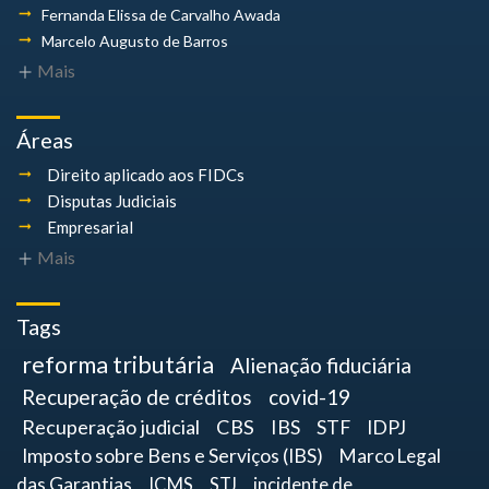
Fernanda Elissa
de Carvalho Awada
Marcelo Augusto
de Barros
Mais
Áreas
Direito aplicado aos FIDCs
Disputas Judiciais
Empresarial
Mais
Tags
reforma tributária
Alienação fiduciária
Recuperação de créditos
covid-19
Recuperação judicial
CBS
IBS
STF
IDPJ
Imposto sobre Bens e Serviços (IBS)
Marco Legal
das Garantias
ICMS
STJ
incidente de