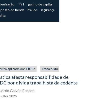
denização
TST
ganho de capital
mposto de Renda
fraude
segurança
ídica
reito aplicado aos FIDCs
Trabalhista
Direito aplic
stiça afasta responsabilidade de
Duplicata
DC por dívida trabalhista da cedente
de contra
FIDCs
uardo Galvão Rosado
Julho,
2026
Marcelo Aug
01
Julho,
202