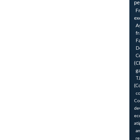
pe
F
ex
As
f
F
Do
Co
(C
ga
T
(C
co
Co
de
ec
atí
an
re