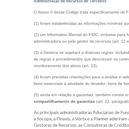
Administração de Recursos de Terceiros
.
O Anexo II desse Código trata especificamente de 
(1) foram estabelecidas as informações mínimas que
(2) um Informativo Mensal do FIDC, inclusive para f
administradora ou pelo gestor de recursos (art. 12 
(3) a Gestora se sujeitará a diversas regras, incl
de regras e procedimentos que descrevam os control
monitoramento dos ativos (art. 13);
(4) foram previstas orientações para a análise e se
bens essenciais à atividade do devedor, bens de famí
(5) ainda em relação a garantias, também consta o
compartilhamento de garantias
(art. 22, parágrafo
As principais administradoras fiduciárias de Fu
a Socopa, a Finaxis, a Vórtx e a Planner aderiram
Gestores de Recursos, as Consultoras de Crédit