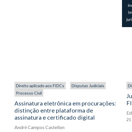
in
I
jur
Direito aplicado aos FIDCs
Disputas Judiciais
Di
Processo Civil
Ju
FI
Assinatura eletrônica em procurações:
distinção entre plataforma de
Ed
assinatura e certificado digital
21
André Campos Castellon