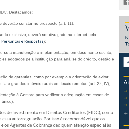
FIDC. Destacamos:
 deverão constar no prospecto (art. 11);
V
undo exclusivo, deverá ser divulgado na internet pela
N
Perguntas e Respostas
e
);
T
uindo-se a manutenção e implementação, em documento escrito,
es adotados pela instituição para análise do crédito, gestão e
leção de garantias, como por exemplo a orientação de evitar
A
lia e grandes imóveis rurais em locais remotos (art. 22, IV);
rientação à Gestora para verificar a adequação em casos de
 único);
ndos de Investimento em Direitos Creditórios (FIDC), como
 a essa autorregulação. Por isso é recomendável que os
o e os Agentes de Cobrança dediquem atenção especial às