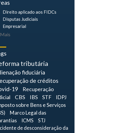
reas
Direito aplicado aos FIDCs
Disputas Judiciais
Empresarial
Mais
ags
eforma tributária
lienação fiduciária
ecuperação de créditos
ovid-19
Recuperação
dicial
CBS
IBS
STF
IDPJ
mposto sobre Bens e Serviços
BS)
Marco Legal das
rantias
ICMS
STJ
ncidente de desconsideração da