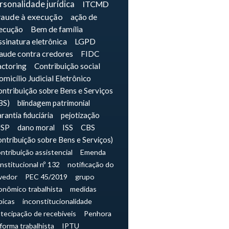
rsonalidade jurídica
ITCMD
raude à execução
ação de
ecução
Bem de família
sinatura eletrônica
LGPD
raude contra credores
FIDC
actoring
Contribuição social
micílio Judicial Eletrônico
ntribuição sobre Bens e Serviços
BS)
blindagem patrimonial
rantia fiduciária
pejotização
JSP
dano moral
ISS
CBS
ontribuição sobre Bens e Serviços)
ntribuição assistencial
Emenda
nstitucional nº 132
notificação do
vedor
PEC 45/2019
grupo
onômico trabalhista
medidas
picas
inconstitucionalidade
tecipação de recebíveis
Penhora
forma trabalhista
IPTU