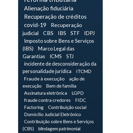
Alienação fiduciária
Recuperação de créditos
covid-19
Recuperação
judicial
CBS
IBS
STF
IDPJ
Imposto sobre Bens e Serviços
(IBS)
Marco Legal das
Garantias
ICMS
STJ
incidente de desconsideração da
personalidade jurídica
ITCMD
Fraude à execução
ação de
execução
Bem de família
Assinatura eletrônica
LGPD
fraude contra credores
FIDC
Factoring
Contribuição social
Domicílio Judicial Eletrônico
Contribuição sobre Bens e Serviços
(CBS)
blindagem patrimonial