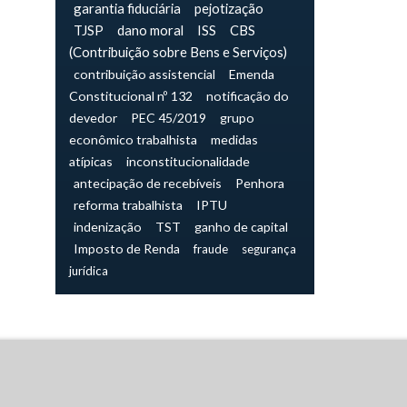
garantia fiduciária
pejotização
TJSP
dano moral
ISS
CBS
(Contribuição sobre Bens e Serviços)
contribuição assistencial
Emenda
Constitucional nº 132
notificação do
devedor
PEC 45/2019
grupo
econômico trabalhista
medidas
atípicas
inconstitucionalidade
antecipação de recebíveis
Penhora
reforma trabalhista
IPTU
indenização
TST
ganho de capital
Imposto de Renda
fraude
segurança
jurídica