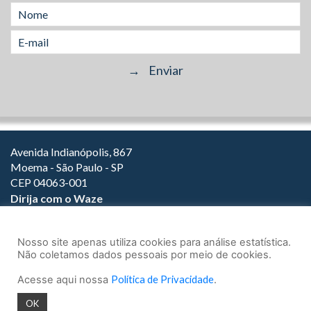
Avenida Indianópolis, 867
Moema - São Paulo - SP
CEP 04063-001
Dirija com o Waze
(11) 3149-2000
(11) 3147-1800
Nosso site apenas utiliza cookies para análise estatística.
Não coletamos dados pessoais por meio de cookies.
Acesse aqui nossa
Política de Privacidade
.
© 2026.
Teixeira Fortes Advogados Associados
- Todos os direitos
OK