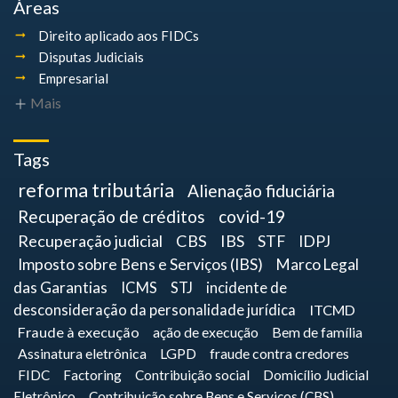
Áreas
Direito aplicado aos FIDCs
Disputas Judiciais
Empresarial
Mais
Tags
reforma tributária
Alienação fiduciária
Recuperação de créditos
covid-19
Recuperação judicial
CBS
IBS
STF
IDPJ
Imposto sobre Bens e Serviços (IBS)
Marco Legal
das Garantias
ICMS
STJ
incidente de
desconsideração da personalidade jurídica
ITCMD
Fraude à execução
ação de execução
Bem de família
Assinatura eletrônica
LGPD
fraude contra credores
FIDC
Factoring
Contribuição social
Domicílio Judicial
Eletrônico
Contribuição sobre Bens e Serviços (CBS)