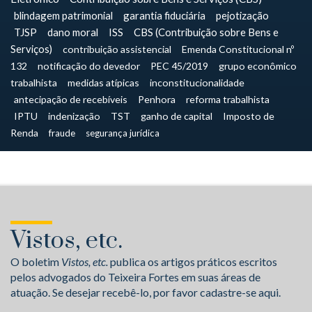
blindagem patrimonial
garantia fiduciária
pejotização
TJSP
dano moral
ISS
CBS (Contribuição sobre Bens e
Serviços)
contribuição assistencial
Emenda Constitucional nº
132
notificação do devedor
PEC 45/2019
grupo econômico
trabalhista
medidas atípicas
inconstitucionalidade
antecipação de recebíveis
Penhora
reforma trabalhista
IPTU
indenização
TST
ganho de capital
Imposto de
Renda
fraude
segurança jurídica
Vistos, etc.
O boletim
Vistos, etc.
publica os artigos práticos escritos
pelos advogados do Teixeira Fortes em suas áreas de
atuação. Se desejar recebê-lo, por favor cadastre-se aqui.