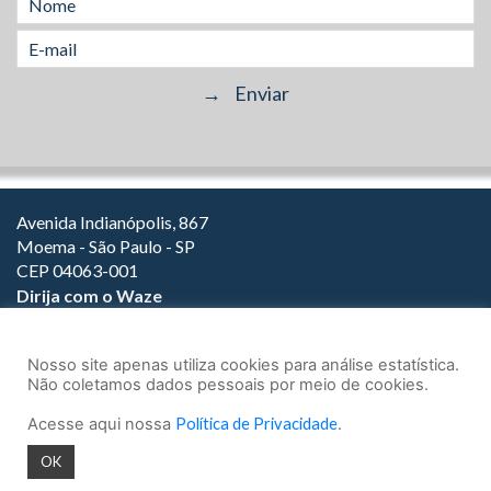
Avenida Indianópolis, 867
Moema - São Paulo - SP
CEP 04063-001
Dirija com o Waze
(11) 3149-2000
(11) 3147-1800
Nosso site apenas utiliza cookies para análise estatística.
Não coletamos dados pessoais por meio de cookies.
Acesse aqui nossa
Política de Privacidade
.
© 2026.
Teixeira Fortes Advogados Associados
- Todos os direitos
OK
reservados.