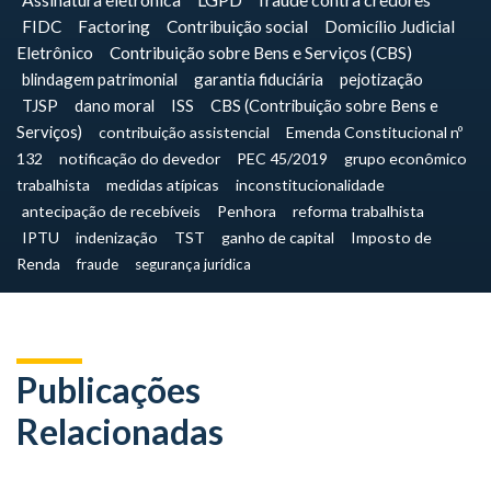
FIDC
Factoring
Contribuição social
Domicílio Judicial
Eletrônico
Contribuição sobre Bens e Serviços (CBS)
blindagem patrimonial
garantia fiduciária
pejotização
TJSP
dano moral
ISS
CBS (Contribuição sobre Bens e
Serviços)
contribuição assistencial
Emenda Constitucional nº
132
notificação do devedor
PEC 45/2019
grupo econômico
trabalhista
medidas atípicas
inconstitucionalidade
antecipação de recebíveis
Penhora
reforma trabalhista
IPTU
indenização
TST
ganho de capital
Imposto de
Renda
fraude
segurança jurídica
Publicações
Relacionadas