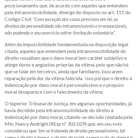
posicionamento que, de acordo com aqueles que entendem
pela intransmissibilidade, diverge do disposto no art. 111 do
Código Civil:
“Com exceção dos casos previstos em lei, os
direitos da personalidade são intransmissíveis e irrenunciáveis,
não podendo o seu exercício sofrer limitação voluntária”.
Além da impossibilidade fundamentada na disposição legal
citada, aqueles que entendem pela intransmissibilidade do
direito ressaltam que o dano moral tem caráter subjetivo e
atinge dores e angústias próprias da vítima, pelo que não há
que se falar em terceiros, ainda que familiares, buscarem
reparação pela dor da vítima falecida. Isso porque o direito à
indenização por dano moral é personalíssimo e o prejuízo
moral desaparece com o falecimento da vítima.
O Superior Tribunal de Justiça, em algumas oportunidades, já
havia decidido pela intransmissibilidade do direito à
indenização por dano moral, citando-se decisão relatada pela
Min. Nancy Andrighi (REsp nº 302.029) que, em seu voto
considerou que
“em se tratando de direito personalíssimo, tal
como o direito à honra, o direito de exigir a reparação do dano e o