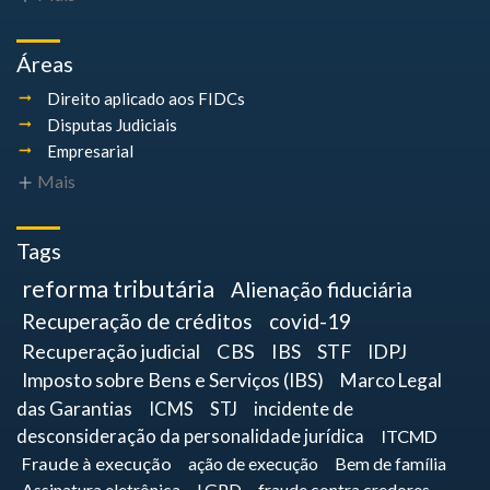
Áreas
Direito aplicado aos FIDCs
Disputas Judiciais
Empresarial
Mais
Tags
reforma tributária
Alienação fiduciária
Recuperação de créditos
covid-19
Recuperação judicial
CBS
IBS
STF
IDPJ
Imposto sobre Bens e Serviços (IBS)
Marco Legal
das Garantias
ICMS
STJ
incidente de
desconsideração da personalidade jurídica
ITCMD
Fraude à execução
ação de execução
Bem de família
Assinatura eletrônica
LGPD
fraude contra credores