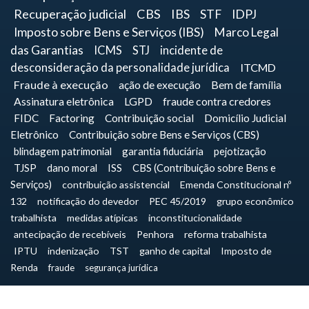
Recuperação judicial
CBS
IBS
STF
IDPJ
Imposto sobre Bens e Serviços (IBS)
Marco Legal
das Garantias
ICMS
STJ
incidente de
desconsideração da personalidade jurídica
ITCMD
Fraude à execução
ação de execução
Bem de família
Assinatura eletrônica
LGPD
fraude contra credores
FIDC
Factoring
Contribuição social
Domicílio Judicial
Eletrônico
Contribuição sobre Bens e Serviços (CBS)
blindagem patrimonial
garantia fiduciária
pejotização
TJSP
dano moral
ISS
CBS (Contribuição sobre Bens e
Serviços)
contribuição assistencial
Emenda Constitucional nº
132
notificação do devedor
PEC 45/2019
grupo econômico
trabalhista
medidas atípicas
inconstitucionalidade
antecipação de recebíveis
Penhora
reforma trabalhista
IPTU
indenização
TST
ganho de capital
Imposto de
Renda
fraude
segurança jurídica