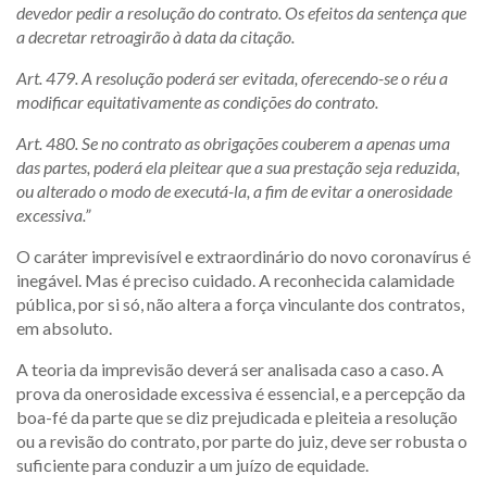
devedor pedir a resolução do contrato. Os efeitos da sentença que
a decretar retroagirão à data da citação.
Art. 479. A resolução poderá ser evitada, oferecendo-se o réu a
modificar equitativamente as condições do contrato.
Art. 480. Se no contrato as obrigações couberem a apenas uma
das partes, poderá ela pleitear que a sua prestação seja reduzida,
ou alterado o modo de executá-la, a fim de evitar a onerosidade
excessiva.”
O caráter imprevisível e extraordinário do novo coronavírus é
inegável. Mas é preciso cuidado. A reconhecida calamidade
pública, por si só, não altera a força vinculante dos contratos,
em absoluto.
A teoria da imprevisão deverá ser analisada caso a caso. A
prova da onerosidade excessiva é essencial, e a percepção da
boa-fé da parte que se diz prejudicada e pleiteia a resolução
ou a revisão do contrato, por parte do juiz, deve ser robusta o
suficiente para conduzir a um juízo de equidade.