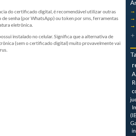
Á
cia do certificado digital, é recomendável utilizar outras
o de senha (por WhatsApp) ou token por sms, ferramentas
tura eletrônica.
ui instalado no celular. Significa que a alternativa de
trônica (sem o certificado digital) muito provavelmente vai
rus.
T
r
A
R
c
ju
I
(I
Ga
i