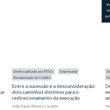
in
I
jur
Direito aplicado aos FIDCs
Empresarial
De
Recuperação de Crédito
Em
Entre a sucessão e a desconsideração:
De
que
dois caminhos distintos para o
ex
redirecionamento da execução
ad
João Paulo Ribeiro Cucatto
Ma