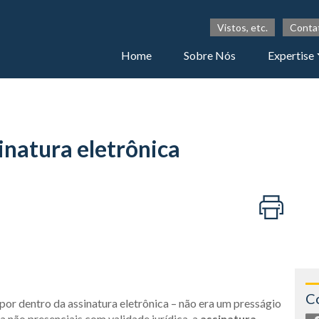
Vistos, etc.
Conta
Home
Sobre Nós
Expertise
inatura eletrônica
C
 por dentro da assinatura eletrônica – não era um presságio
ra não presenciais com validade jurídica, a
assinatura