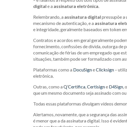
digital
e a
assinatura eletrônica
.
Relembrando, a
assinatura digital
pressupõe a u
mecanismo de autenticação, e a
assinatura elet
e integridade, geralmente baseados em token en
Contratos e acordos em geral geralmente podem 
fornecimento, confissões de dívida, outorga de 
comunicação de férias de um empregado que es
situações, também pode ser formalizado com assi
Plataformas como a
DocuSign
e
Clicksign
– util
eletrônica.
Outras, como a
Q’Certifica
,
Certisign
e
D4Sign
,
que um mesmo documento seja assinado com ou se
Todas essas plataformas divulgam vídeos demons
Alertamos, novamente, que a segurança das assina
é menor que a da assinatura digital. Isso é evide
pode ser fraudulento, por exemplo.