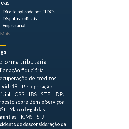
reas
Direito aplicado aos FIDCs
Disputas Judiciais
Empresarial
Mais
ags
eforma tributária
lienação fiduciária
ecuperação de créditos
ovid-19
Recuperação
dicial
CBS
IBS
STF
IDPJ
mposto sobre Bens e Serviços
BS)
Marco Legal das
rantias
ICMS
STJ
ncidente de desconsideração da