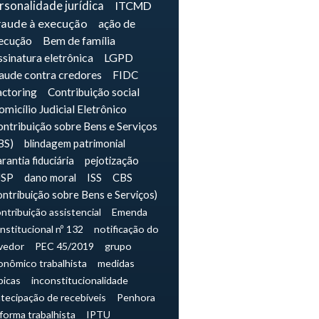
rsonalidade jurídica
ITCMD
raude à execução
ação de
ecução
Bem de família
sinatura eletrônica
LGPD
raude contra credores
FIDC
actoring
Contribuição social
micílio Judicial Eletrônico
ntribuição sobre Bens e Serviços
BS)
blindagem patrimonial
rantia fiduciária
pejotização
JSP
dano moral
ISS
CBS
ontribuição sobre Bens e Serviços)
ntribuição assistencial
Emenda
nstitucional nº 132
notificação do
vedor
PEC 45/2019
grupo
onômico trabalhista
medidas
picas
inconstitucionalidade
tecipação de recebíveis
Penhora
forma trabalhista
IPTU