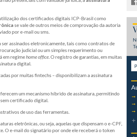
tilização dos certificados digitais ICP-Brasil como
rônica
se vale de outros meios de comprovação da autoria
V
viado por e-mail ou sms.
N
ser assinados eletronicamente, tais como contratos de
T
procuração judicial ou um simples requerimento ou
tá em regime
home office
. O registro de garantias, em muitas
natura digital.
izadas por muitas fintechs – disponibilizam a assinatura
A
 oferecem um mecanismo híbrido de assinatura, permitindo
m certificado digital.
trativos de uso das ferramentas.
turas eletrônicas, ou seja, aquelas que dispensam o e-CPF,
nte. O e-mail do signatário por onde ele receberá o token