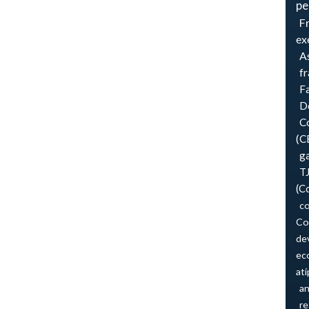
pe
F
ex
As
f
F
Do
Co
(C
ga
T
(C
co
Co
de
ec
atí
an
re