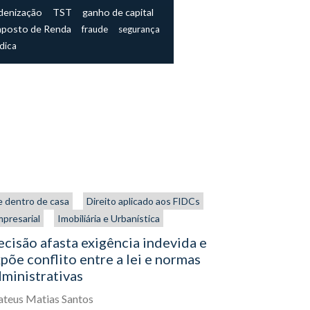
denização
TST
ganho de capital
mposto de Renda
fraude
segurança
ídica
 dentro de casa
Direito aplicado aos FIDCs
Direito aplic
presarial
Imobiliária e Urbanística
Tributária
cisão afasta exigência indevida e
Matriz e F
põe conflito entre a lei e normas
para todo
ministrativas
Beatriz de A
teus Matias Santos
17
Novembro